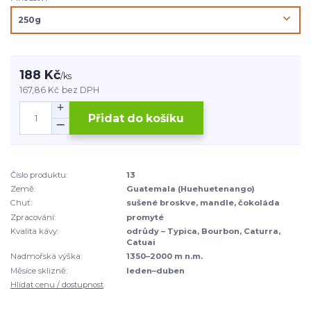
188 Kč
/
ks
167,86 Kč
bez DPH
Přidat do košíku
Číslo produktu:
13
Země:
Guatemala (Huehuetenango)
Chuť:
sušené broskve, mandle, čokoláda
Zpracování:
promyté
Kvalita kávy:
odrůdy – Typica, Bourbon, Caturra,
Catuai
Nadmořská výška:
1350–2000 m n.m.
Měsíce sklizně:
leden–duben
Hlídat cenu / dostupnost