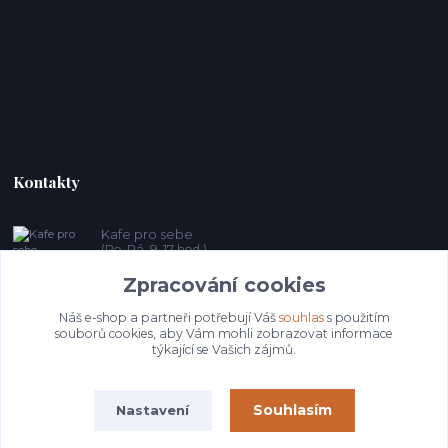
Kontakty
Kafe pro sebe
(Po-Pá, 9-17 hod.)
Zpracování cookies
prosebeunicov@seznam.cz
Náš e-shop a partneři potřebují Váš
souhlas
s použitím
souborů cookies, aby Vám mohli zobrazovat informace
týkající se Vašich zájmů.
Souhlasím
Nastavení