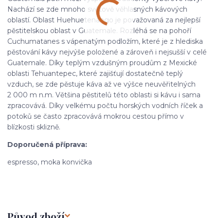
Nachází se zde mnoho světově věhlasných kávových
oblastí. Oblast Huehuetenango je považovaná za nejlepší
pěstitelskou oblast v Guatemale. Rozléhá se na pohoří
Cuchumatanes s vápenatým podložím, které je z hlediska
pěstování kávy nejvýše položené a zároveň i nejsušší v celé
Guatemale. Díky teplým vzdušným proudům z Mexické
oblasti Tehuantepec, které zajišťují dostatečně teplý
vzduch, se zde pěstuje káva až ve výšce neuvěřitelných
2
000 m
n.m. Většina pěstitelů této oblasti si kávu i sama
zpracovává. Díky velkému počtu horských vodních říček a
potoků se často zpracovává mokrou cestou přímo v
blízkosti sklizně.
Doporučená příprava:
espresso, moka konvička
Původ zboží