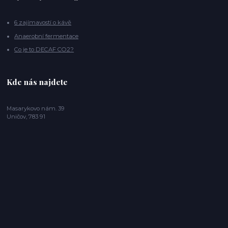
6 zajímavostí o kávě
Anaerobní fermentace
Co je to DECAF CO2?
Kde nás najdete
Masarykovo nám. 39
Uničov, 783 91