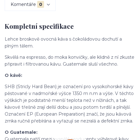
Komentáře
0
Kompletní specifikace
Lehce broskově ovocná káva s čokoládovou dochutí a
plným tělem.
Skvělá na espresso, do moka konvičky, ale klidně z ní zkuste
připravit i filtrovanou kávu. Guatemale sluší všechno.
O kávě:
SHB (Stricly Hard Bean) je označení pro vysokohorské kávy
pěstované v nadmořské výšce 1350
m
n.m a výše. V těchto
výškách je podstatně menší teplota než v nížinách, a tak
kávové třešně zrají delší dobu a jsou potom tvrdší a plnější.
Označení EP (European Preparation) značí, že jsou kávová
zrnka ručně přebírána a vyřazují se nezralá a defektní zrnka.
O Guatemale:
Guatemala patří mezi vyspělé producenty výběrové kávy.