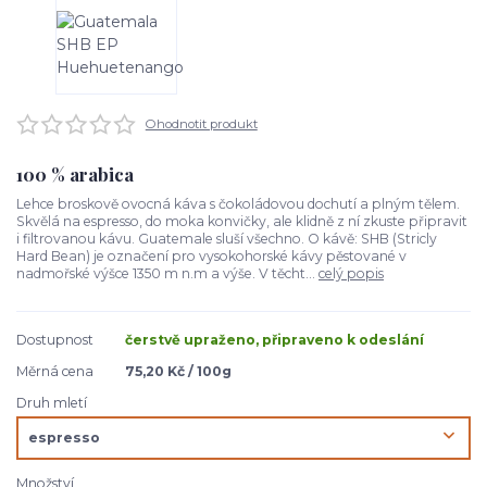
Ohodnotit produkt
100 % arabica
Lehce broskově ovocná káva s čokoládovou dochutí a plným tělem.
Skvělá na espresso, do moka konvičky, ale klidně z ní zkuste připravit
i filtrovanou kávu. Guatemale sluší všechno. O kávě: SHB (Stricly
Hard Bean) je označení pro vysokohorské kávy pěstované v
nadmořské výšce 1350 m n.m a výše. V těcht...
celý popis
Dostupnost
čerstvě upraženo, připraveno k odeslání
Měrná cena
75,20 Kč / 100g
Druh mletí
Množství