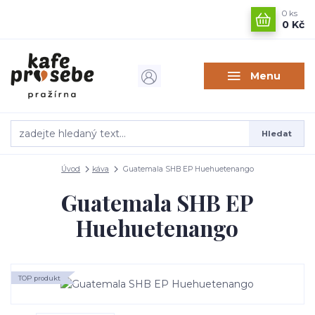
0
ks
0 Kč
Menu
Hledat
Úvod
káva
Guatemala SHB EP Huehuetenango
Guatemala SHB EP
Huehuetenango
TOP produkt