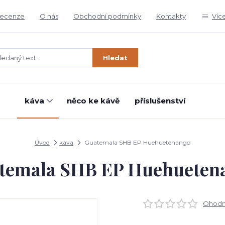
ecenze
O nás
Obchodní podmínky
Kontakty
Víc
Hledat
káva
něco ke kávě
příslušenství
Úvod
káva
Guatemala SHB EP Huehuetenango
temala SHB EP Huehueten
Ohodno