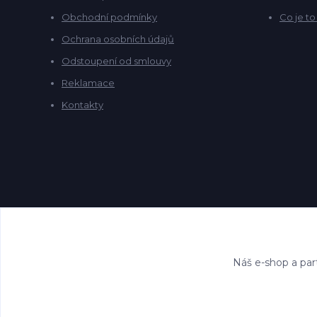
Obchodní podmínky
Co je t
Ochrana osobních údajů
Odstoupení od smlouvy
Reklamace
Kontakty
Náš e-shop a par