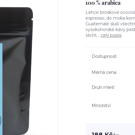
100 % arabica
Lehce broskově ovocná 
espresso, do moka konvič
Guatemale sluší všechno
vysokohorské kávy pěs
těcht...
celý popis
Dostupnost
Měrná cena
Druh mletí
Množství
188 Kč