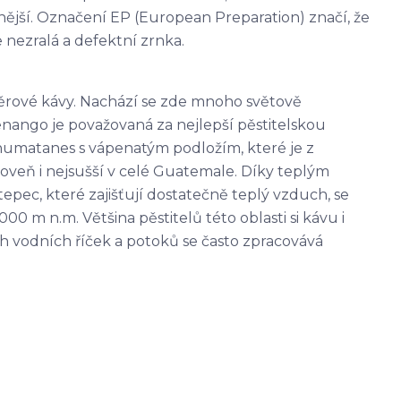
lnější. Označení EP (European Preparation) značí, že
 nezralá a defektní zrnka.
ěrové kávy. Nachází se zde mnoho světově
nango je považovaná za nejlepší pěstitelskou
humatanes s vápenatým podložím, které je z
roveň i nejsušší v celé Guatemale. Díky teplým
ec, které zajišťují dostatečně teplý vzduch, se
000 m
n.m. Většina pěstitelů této oblasti si kávu i
 vodních říček a potoků se často zpracovává