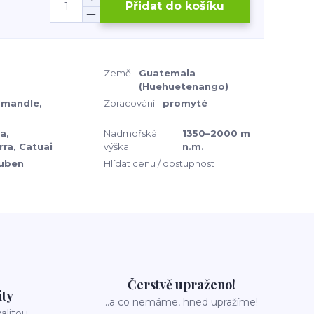
Přidat do košíku
Země:
Guatemala
(Huehuetenango)
 mandle,
Zpracování:
promyté
a,
Nadmořská
1350–2000 m
ra, Catuai
výška:
n.m.
uben
Hlídat cenu / dostupnost
Čerstvě upraženo!
ity
..a co nemáme, hned upražíme!
valitou