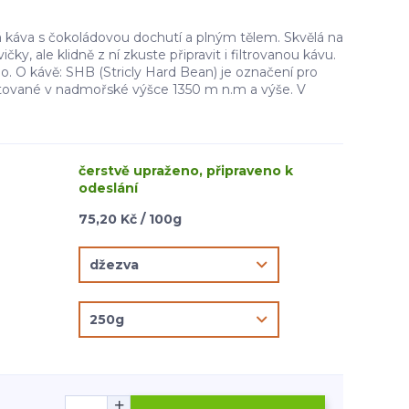
káva s čokoládovou dochutí a plným tělem. Skvělá na
ky, ale klidně z ní zkuste připravit i filtrovanou kávu.
. O kávě: SHB (Stricly Hard Bean) je označení pro
tované v nadmořské výšce 1350 m n.m a výše. V
čerstvě upraženo, připraveno k
odeslání
75,20 Kč / 100g