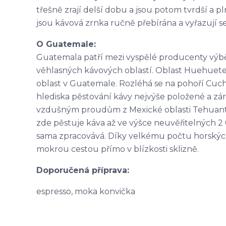
třešně zrají delší dobu a jsou potom tvrdší a p
jsou kávová zrnka ručně přebírána a vyřazují se
O Guatemale:
Guatemala patří mezi vyspělé producenty výb
věhlasných kávových oblastí. Oblast Huehuete
oblast v Guatemale. Rozléhá se na pohoří Cuc
hlediska pěstování kávy nejvýše položené a zá
vzdušným proudům z Mexické oblasti Tehuantep
zde pěstuje káva až ve výšce neuvěřitelných 2
sama zpracovává. Díky velkému počtu horských
mokrou cestou přímo v blízkosti sklizně.
Doporučená příprava:
espresso, moka konvička