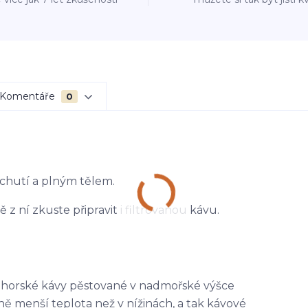
Komentáře
0
chutí a plným tělem.
 z ní zkuste připravit i filtrovanou kávu.
kohorské kávy pěstované v nadmořské výšce
ně menší teplota než v nížinách, a tak kávové