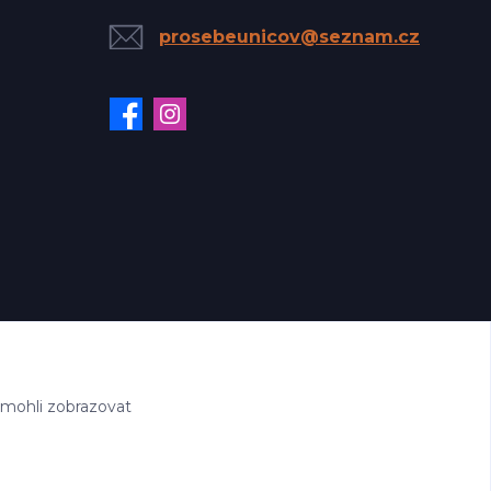
prosebeunicov@seznam.cz
 mohli zobrazovat