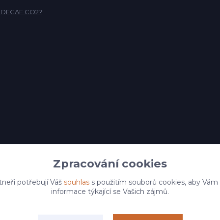
o DECAF CO2?
Zpracování cookies
tneři potřebují Váš
souhlas
s použitím souborů cookies, aby Vám
informace týkající se Vašich zájmů.