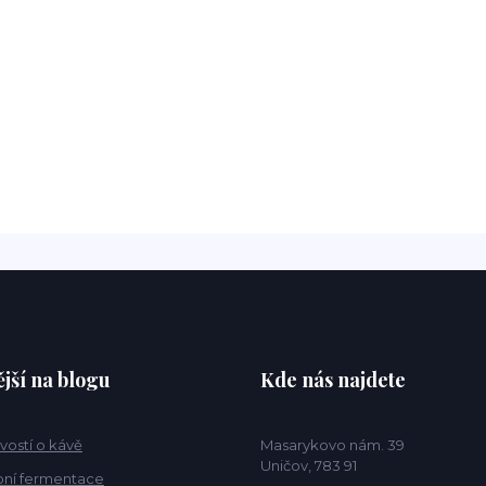
jší na blogu
Kde nás najdete
vostí o kávě
Masarykovo nám. 39
Uničov, 783 91
ní fermentace