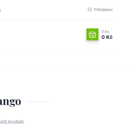
e
Přihlášení
0
ks
0 Kč
ango
tit produkt