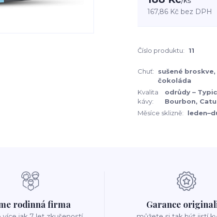
/
ks
167,86 Kč
bez DPH
Číslo produktu:
11
Chuť:
sušené broskve,
čokoláda
Kvalita
odrůdy – Typic
kávy:
Bourbon, Catur
Měsíce sklizně:
leden–d
me rodinná firma
Garance original
íce jak 7 let zkušeností
můžete si tak být jistí k