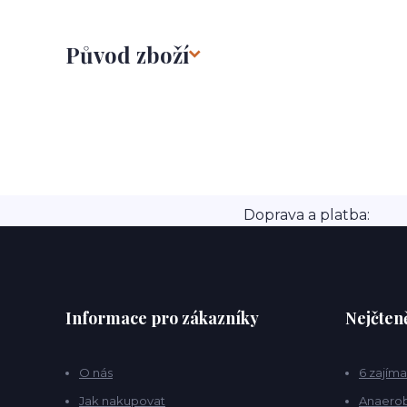
Původ zboží
Doprava a platba:
Informace pro zákazníky
Nejčteně
O nás
6 zajíma
Jak nakupovat
Anaerob