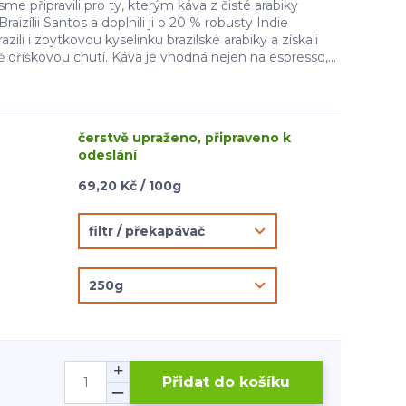
me připravili pro ty, kterým káva z čisté arabiky
aizílii Santos a doplnili ji o 20 % robusty Indie
ili i zbytkovou kyselinku brazilské arabiky a získali
 oříškovou chutí. Káva je vhodná nejen na espresso,...
čerstvě upraženo, připraveno k
odeslání
69,20 Kč / 100g
Přidat do košíku