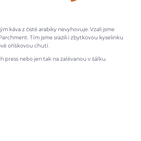
rým káva z čisté arabiky nevyhovuje. Vzali jsme
ie Parchment. Tím jsme srazili i zbytkovou kyselinku
ově oříškovou chutí.
ch press nebo jen tak na zalévanou v šálku.