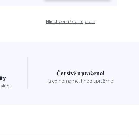
Hlídat cenu / dostupnost
Čerstvě upraženo!
ity
..a co nemáme, hned upražíme!
valitou