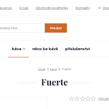
ecenze
O nás
Obchodní podmínky
Kontakty
Víc
Hledat
káva
něco ke kávě
příslušenství
Úvod
káva
Fuerte
Fuerte
Ohodno