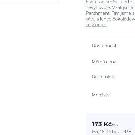
Espresso směs Fuerte js
nevyhovuje. Vzali jsme Br
Parchment. Tím jsme sraz
kávu s lehce čokoládově
celý popis
Dostupnost
Měrná cena
Druh mletí
Množství
173 Kč
/
ks
154,46 Kč
bez DPH