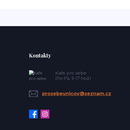
Kontakty
Kafe pro sebe
(Po-Pá, 9-17 hod.)
prosebeunicov@seznam.cz