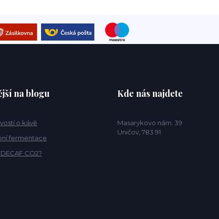
jší na blogu
Kde nás najdete
vostí o kávě
Masarykovo nám. 39
Uničov, 783 91
ní fermentace
o DECAF CO2?