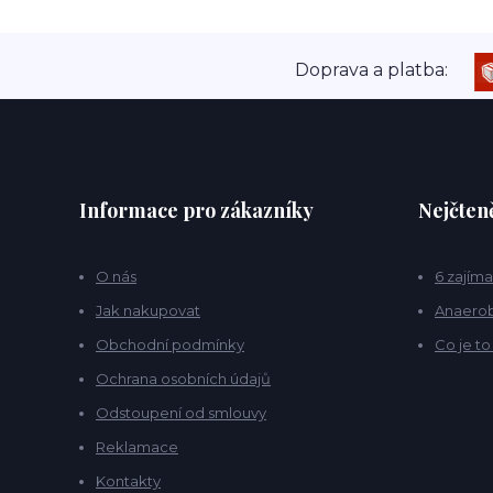
Doprava a platba:
Informace pro zákazníky
Nejčteně
O nás
6 zajíma
Jak nakupovat
Anaerob
Obchodní podmínky
Co je t
Ochrana osobních údajů
Odstoupení od smlouvy
Reklamace
Kontakty