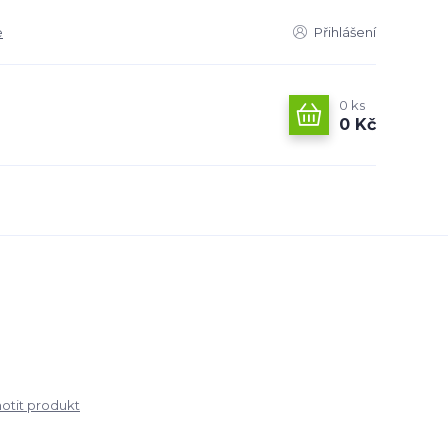
e
Přihlášení
0
ks
0 Kč
tit produkt