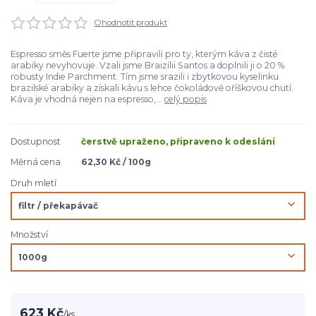
Ohodnotit produkt
Espresso směs Fuerte jsme připravili pro ty, kterým káva z čisté
arabiky nevyhovuje. Vzali jsme Braizílii Santos a doplnili ji o 20 %
robusty Indie Parchment. Tím jsme srazili i zbytkovou kyselinku
brazilské arabiky a získali kávu s lehce čokoládově oříškovou chutí.
Káva je vhodná nejen na espresso,...
celý popis
Dostupnost
čerstvě upraženo, připraveno k odeslání
Měrná cena
62,30 Kč / 100g
Druh mletí
Množství
623 Kč
/
ks