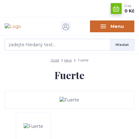
0
ks
0 Kč
Menu
Hledat
Úvod
káva
Fuerte
Fuerte