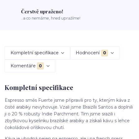
Čerstvě upraženo!
..a co nemáme, hned upražíme!
Kompletní specifikace
Hodnocení
0
Komentáře
0
Kompletní specifikace
Espresso směs Fuerte jsme připravili pro ty, kterým káva z
čisté arabiky nevyhovuje. Vzali jsme Braizílii Santos a doplnili
ji o 20 % robusty Indie Parchment. Tím jsme srazili i
zbytkovou kyselinku brazilské arabiky a získali kávu s lehce
čokoládově oříškovou chutí.
Káva je vhodná nejen na espresso, ale i na french press