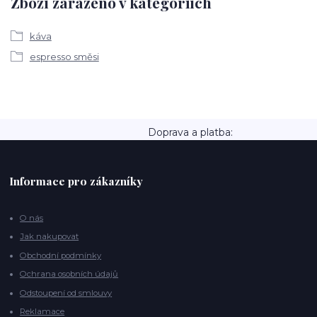
Zboží zařazeno v kategoriích
káva
espresso směsi
Doprava a platba:
Informace pro zákazníky
O nás
Jak nakupovat
Obchodní podmínky
Ochrana osobních údajů
Odstoupení od smlouvy
Reklamace