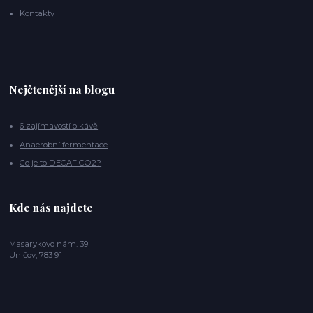
Kontakty
Nejčtenější na blogu
6 zajímavostí o kávě
Anaerobní fermentace
Co je to DECAF CO2?
Kde nás najdete
Masarykovo nám. 39
Uničov, 783 91