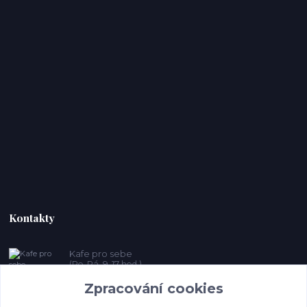
Kontakty
Kafe pro sebe
(Po-Pá, 9-17 hod.)
Zpracování cookies
prosebeunicov@seznam.cz