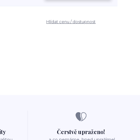
Hlídat cenu / dostupnost
ity
Čerstvě upraženo!
valitou
..a co nemáme, hned upražíme!