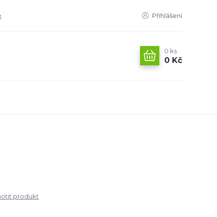
e
Přihlášení
0
ks
0 Kč
tit produkt