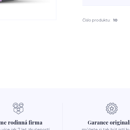
Číslo produktu:
10
me rodinná firma
Garance original
íce jak 7 let zkušeností
můžete si tak být jistí k