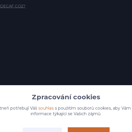
o DECAF CO2?
Zpracování cookies
tneři potřebují Váš
souhlas
s použitím souborů cookies, aby Vám
informace týkající se Vašich zájmů.