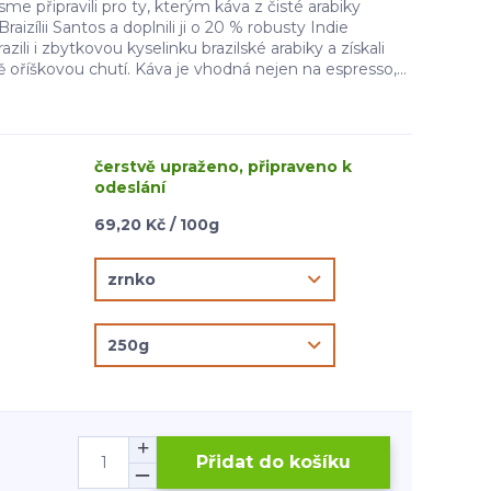
me připravili pro ty, kterým káva z čisté arabiky
aizílii Santos a doplnili ji o 20 % robusty Indie
ili i zbytkovou kyselinku brazilské arabiky a získali
 oříškovou chutí. Káva je vhodná nejen na espresso,...
čerstvě upraženo, připraveno k
odeslání
69,20 Kč / 100g
Přidat do košíku