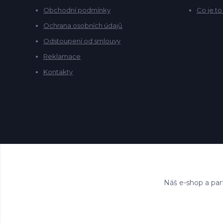
Obchodní podmínky
Co je t
Ochrana osobních údajů
Odstoupení od smlouvy
Reklamace
Kontakty
Náš e-shop a par