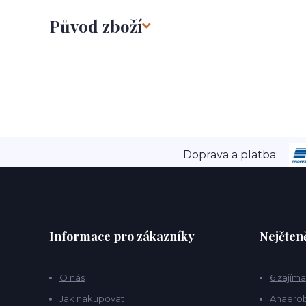
Původ zboží
Doprava a platba:
Informace pro zákazníky
Nejčteně
O nás
6 zajíma
Jak nakupovat
Anaerob