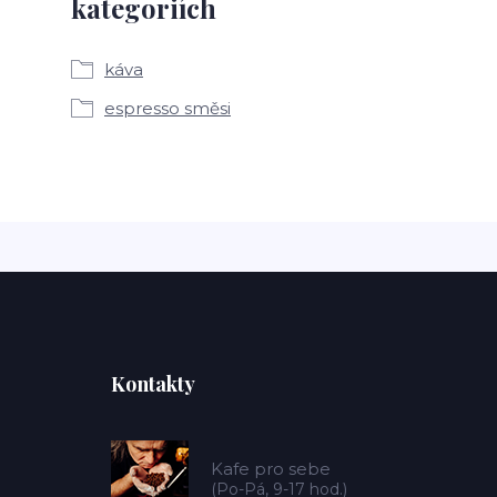
kategoriích
káva
espresso směsi
Kontakty
Kafe pro sebe
(Po-Pá, 9-17 hod.)