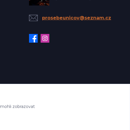
prosebeunicov@seznam.cz
 mohli zobrazovat