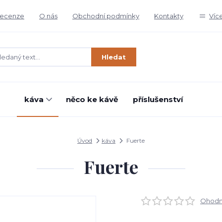
ecenze
O nás
Obchodní podmínky
Kontakty
Víc
Hledat
káva
něco ke kávě
příslušenství
Úvod
káva
Fuerte
Fuerte
Ohodno