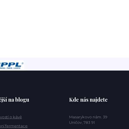
jší na blogu
Kde nás najdete
vostí o kávě
Masarykovo nám. 39
Uničov, 783 91
ní fermentace