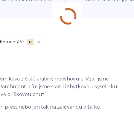
Komentáře
0
rým káva z čisté arabiky nevyhovuje. Vzali jsme
ie Parchment. Tím jsme srazili i zbytkovou kyselinku
ově oříškovou chutí.
ch press nebo jen tak na zalévanou v šálku.