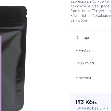
Espresso směs Fuerte js
nevyhovuje. Vzali jsme Br
Parchment. Tím jsme sraz
kávu s lehce čokoládově
celý popis
Dostupnost
Měrná cena
Druh mletí
Množství
173 Kč
/
ks
154,46 Kč
bez DPH