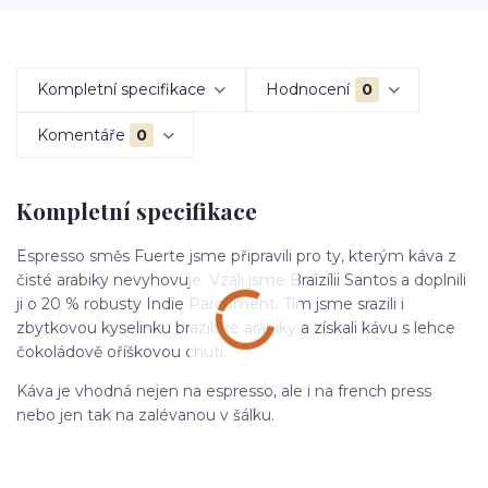
Kompletní specifikace
Hodnocení
0
Komentáře
0
Kompletní specifikace
Espresso směs Fuerte jsme připravili pro ty, kterým káva z
čisté arabiky nevyhovuje. Vzali jsme Braizílii Santos a doplnili
ji o 20 % robusty Indie Parchment. Tím jsme srazili i
zbytkovou kyselinku brazilské arabiky a získali kávu s lehce
čokoládově oříškovou chutí.
Káva je vhodná nejen na espresso, ale i na french press
nebo jen tak na zalévanou v šálku.