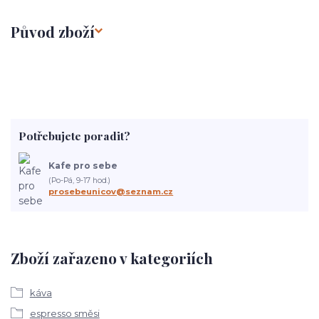
Původ zboží
Potřebujete poradit?
Kafe pro sebe
(Po-Pá, 9-17 hod.)
prosebeunicov@seznam.cz
Zboží zařazeno v kategoriích
káva
espresso směsi