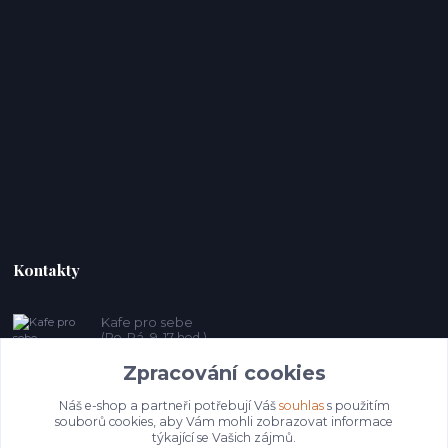
Kontakty
Kafe pro sebe
(Po-Pá, 9-17 hod.)
Zpracování cookies
prosebeunicov@seznam.cz
Náš e-shop a partneři potřebují Váš
souhlas
s použitím
souborů cookies, aby Vám mohli zobrazovat informace
týkající se Vašich zájmů.