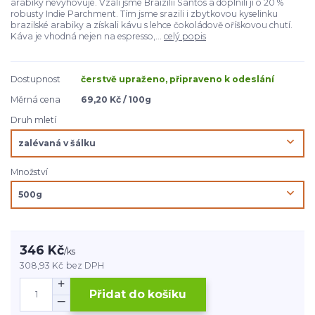
arabiky nevyhovuje. Vzali jsme Braizílii Santos a doplnili ji o 20 %
robusty Indie Parchment. Tím jsme srazili i zbytkovou kyselinku
brazilské arabiky a získali kávu s lehce čokoládově oříškovou chutí.
Káva je vhodná nejen na espresso,...
celý popis
Dostupnost
čerstvě upraženo, připraveno k odeslání
Měrná cena
69,20 Kč / 100g
Druh mletí
Množství
346 Kč
/
ks
308,93 Kč
bez DPH
Přidat do košíku