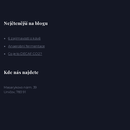
Nejčtenější na blogu
6 zajímavostí o kávě
Anaerobní fermentace
Co je to DECAF CO2?
Kde nás najdete
Masarykovo nám. 39
Uničov, 783 91