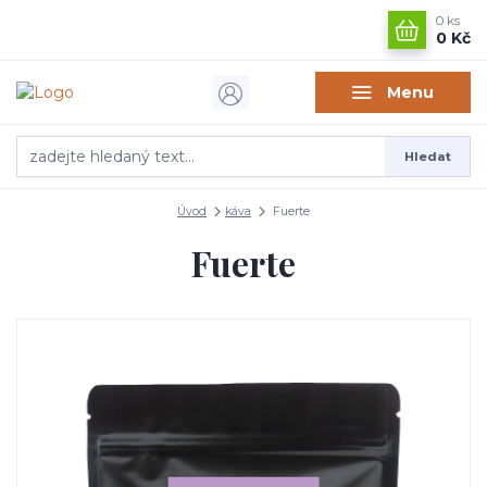
0
ks
0 Kč
Menu
Hledat
Úvod
káva
Fuerte
Fuerte