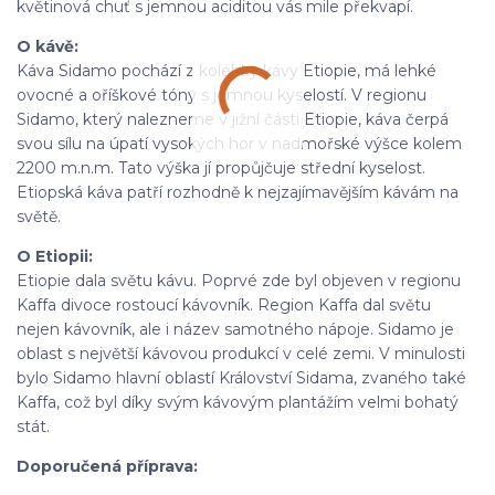
květinová chuť s jemnou aciditou vás mile překvapí.
O kávě:
Káva Sidamo pochází z kolébky kávy Etiopie, má lehké
ovocné a oříškové tóny s jemnou kyselostí. V regionu
Sidamo, který nalezneme v jižní části Etiopie, káva čerpá
svou sílu na úpatí vysokých hor v nadmořské výšce kolem
2200 m.n.m. Tato výška jí propůjčuje střední kyselost.
Etiopská káva patří rozhodně k nejzajímavějším kávám na
světě.
O Etiopii:
Etiopie dala světu kávu. Poprvé zde byl objeven v regionu
Kaffa divoce rostoucí kávovník. Region Kaffa dal světu
nejen kávovník, ale i název samotného nápoje. Sidamo je
oblast s největší kávovou produkcí v celé zemi. V minulosti
bylo Sidamo hlavní oblastí Království Sidama, zvaného také
Kaffa, což byl díky svým kávovým plantážím velmi bohatý
stát.
Doporučená příprava: