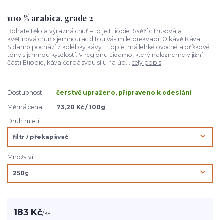
100 % arabica, grade 2
Bohaté tělo a výrazná chuť – to je Etiopie. Svěží citrusová a
květinová chuť s jemnou aciditou vás mile překvapí. O kávě:Káva
Sidamo pochází z kolébky kávy Etiopie, má lehké ovocné a oříškové
tóny s jemnou kyselostí. V regionu Sidamo, který nalezneme v jižní
části Etiopie, káva čerpá svou sílu na úp...
celý popis
Dostupnost
čerstvě upraženo, připraveno k odeslání
Měrná cena
73,20 Kč / 100g
Druh mletí
Množství
183 Kč
/
ks