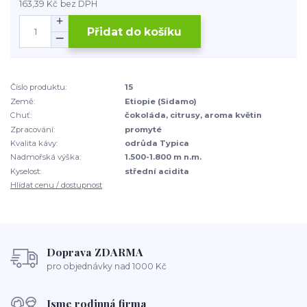
163,39 Kč
bez DPH
Přidat do košíku
Číslo produktu:
15
Země:
Etiopie (Sidamo)
Chuť:
čokoláda, citrusy, aroma květin
Zpracování:
promyté
Kvalita kávy:
odrůda Typica
Nadmořská výška:
1.500-1.800 m n.m.
Kyselost:
střední acidita
Hlídat cenu / dostupnost
Doprava ZDARMA
pro objednávky nad 1000 Kč
Jsme rodinná firma