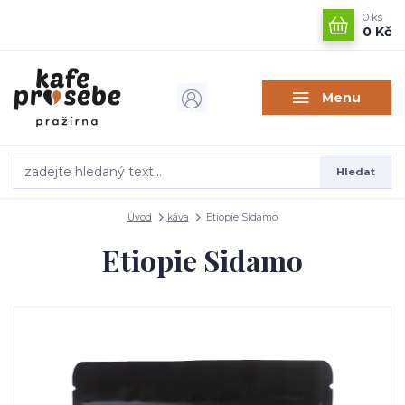
0
ks
0 Kč
Menu
Hledat
Úvod
káva
Etiopie Sidamo
Etiopie Sidamo