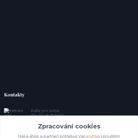
Kontakty
Kafe pro sebe
(Po-Pá, 9-17 hod.)
Zpracování cookies
prosebeunicov@seznam.cz
Náš e-shop a partneři potřebují Váš
souhlas
s použitím