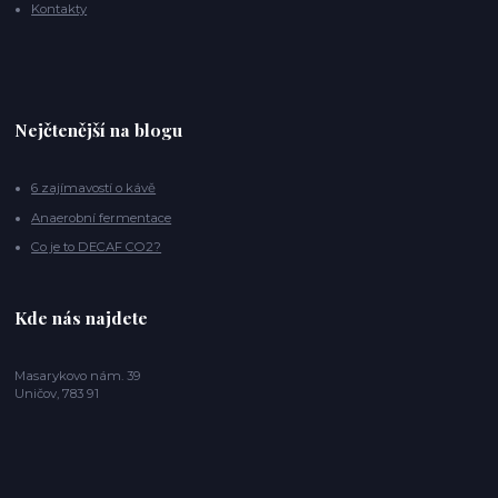
Kontakty
Nejčtenější na blogu
6 zajímavostí o kávě
Anaerobní fermentace
Co je to DECAF CO2?
Kde nás najdete
Masarykovo nám. 39
Uničov, 783 91