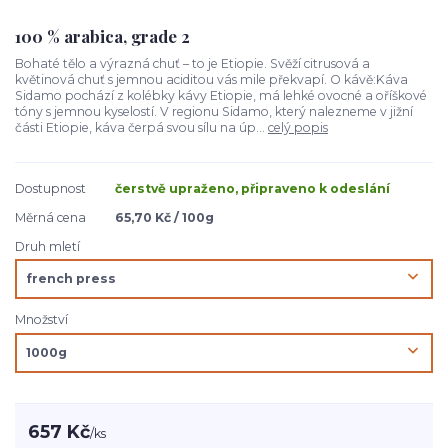
100 % arabica, grade 2
Bohaté tělo a výrazná chuť – to je Etiopie. Svěží citrusová a
květinová chuť s jemnou aciditou vás mile překvapí. O kávě:Káva
Sidamo pochází z kolébky kávy Etiopie, má lehké ovocné a oříškové
tóny s jemnou kyselostí. V regionu Sidamo, který nalezneme v jižní
části Etiopie, káva čerpá svou sílu na úp...
celý popis
Dostupnost
čerstvě upraženo, připraveno k odeslání
Měrná cena
65,70 Kč / 100g
Druh mletí
Množství
657 Kč
/
ks