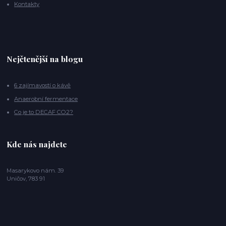
Kontakty
Nejčtenější na blogu
6 zajímavostí o kávě
Anaerobní fermentace
Co je to DECAF CO2?
Kde nás najdete
Masarykovo nám. 39
Uničov, 783 91