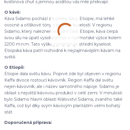
květinová chuť s jemnou aciditou vás mile překvapí.
O kávě:
Káva Sidamo pochází z kolébky kávy Etiopie, má lehké
ovocné a oříškové tóny s jemnou kyselostí. V regionu
Sidamo, který nalezneme v jižní části Etiopie, káva čerpá
svou sílu na úpatí vysokých hor v nadmořské výšce kolem
2200 m.n.m. Tato výška jí propůjčuje střední kyselost.
Etiopská káva patří rozhodně k nejzajímavějším kávám na
světě.
O Etiopii:
Etiopie dala světu kávu. Poprvé zde byl objeven v regionu
Kaffa divoce rostoucí kávovník. Region Kaffa dal světu
nejen kávovník, ale i název samotného nápoje. Sidamo je
oblast s největší kávovou produkcí v celé zemi. V minulosti
bylo Sidamo hlavní oblastí Království Sidama, zvaného také
Kaffa, což byl díky svým kávovým plantážím velmi bohatý
stát.
Doporučená příprava: