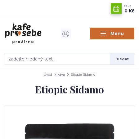
0
ks
0 Kč
Menu
Hledat
Úvod
káva
Etiopie Sidamo
Etiopie Sidamo