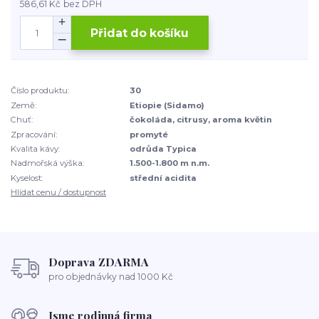
586,61 Kč
bez DPH
Přidat do košíku
Číslo produktu:
30
Země:
Etiopie (Sidamo)
Chuť:
čokoláda, citrusy, aroma květin
Zpracování:
promyté
Kvalita kávy:
odrůda Typica
Nadmořská výška:
1.500-1.800 m n.m.
Kyselost:
střední acidita
Hlídat cenu / dostupnost
Doprava ZDARMA
pro objednávky nad 1000 Kč
Jsme rodinná firma