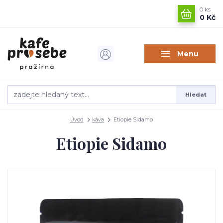
0
ks
0 Kč
Menu
Hledat
Úvod
káva
Etiopie Sidamo
Etiopie Sidamo