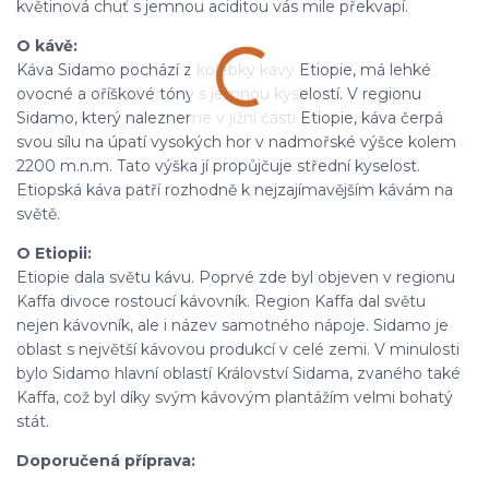
květinová chuť s jemnou aciditou vás mile překvapí.
O kávě:
Káva Sidamo pochází z kolébky kávy Etiopie, má lehké
ovocné a oříškové tóny s jemnou kyselostí. V regionu
Sidamo, který nalezneme v jižní části Etiopie, káva čerpá
svou sílu na úpatí vysokých hor v nadmořské výšce kolem
2200 m.n.m. Tato výška jí propůjčuje střední kyselost.
Etiopská káva patří rozhodně k nejzajímavějším kávám na
světě.
O Etiopii:
Etiopie dala světu kávu. Poprvé zde byl objeven v regionu
Kaffa divoce rostoucí kávovník. Region Kaffa dal světu
nejen kávovník, ale i název samotného nápoje. Sidamo je
oblast s největší kávovou produkcí v celé zemi. V minulosti
bylo Sidamo hlavní oblastí Království Sidama, zvaného také
Kaffa, což byl díky svým kávovým plantážím velmi bohatý
stát.
Doporučená příprava: