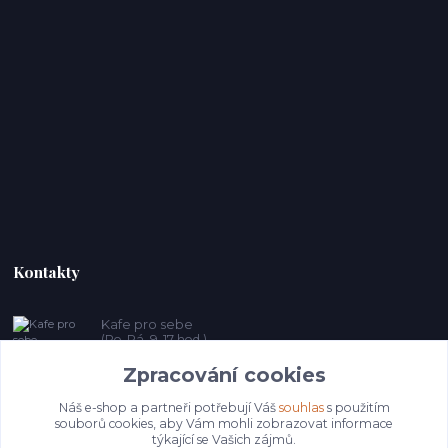
Kontakty
Kafe pro sebe
(Po-Pá, 9-17 hod.)
Zpracování cookies
prosebeunicov@seznam.cz
Náš e-shop a partneři potřebují Váš
souhlas
s použitím
souborů cookies, aby Vám mohli zobrazovat informace
týkající se Vašich zájmů.