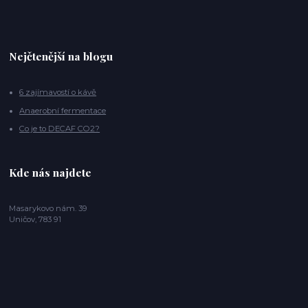
Nejčtenější na blogu
6 zajímavostí o kávě
Anaerobní fermentace
Co je to DECAF CO2?
Kde nás najdete
Masarykovo nám. 39
Uničov, 783 91