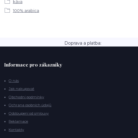
káva
100% arabica
Doprava a platba:
Informace pro zákazníky
O nás
Jak nakupovat
Obchodní podmínky
Ochrana osobních údajů
Odstoupení od smlouvy
Reklamace
Kontakty