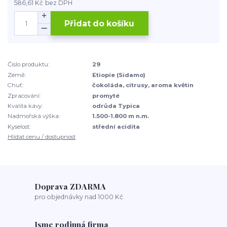
586,61 Kč
bez DPH
Přidat do košíku
Číslo produktu:
29
Země:
Etiopie (Sidamo)
Chuť:
čokoláda, citrusy, aroma květin
Zpracování:
promyté
Kvalita kávy:
odrůda Typica
Nadmořská výška:
1.500-1.800 m n.m.
Kyselost:
střední acidita
Hlídat cenu / dostupnost
Doprava ZDARMA
pro objednávky nad 1000 Kč
Jsme rodinná firma