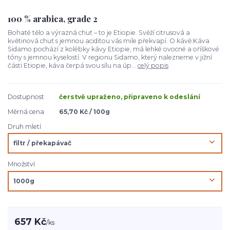
100 % arabica, grade 2
Bohaté tělo a výrazná chuť – to je Etiopie. Svěží citrusová a
květinová chuť s jemnou aciditou vás mile překvapí. O kávě:Káva
Sidamo pochází z kolébky kávy Etiopie, má lehké ovocné a oříškové
tóny s jemnou kyselostí. V regionu Sidamo, který nalezneme v jižní
části Etiopie, káva čerpá svou sílu na úp...
celý popis
Dostupnost
čerstvě upraženo, připraveno k odeslání
Měrná cena
65,70 Kč / 100g
Druh mletí
Množství
657 Kč
/
ks