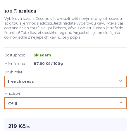
100 % arabica
Výběrová káva z Gedebu vás okouzlí květinovými tóny, citrusovou
aciditou a jemnou sladkostí.Jestli hledáte výběrovou kávu, která vás
dostane nejen chutí, ale i příběhem, káva z oblasti Gedeb je trefa do
černého! Tato část etiopského regionu Yirgacheffe je proslulá jako
domov jedné z nejlepších káv n...
celý popis
Dostupnost
Skladem
Měrná cena
87,60 Kč / 100g
Druh mletí
Množství
219 Kč
/
ks