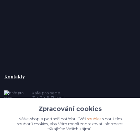
Kontakty
Kafe pro sebe
(Po-Pá, 9-17 hod.)
Zpracování cookies
prosebeunicov@seznam.cz
Náš e-shop a partneři potřebují Váš
souhlas
s použitím
souborů cookies, aby Vám mohli zobrazovat informace
týkající se Vašich zájmů.