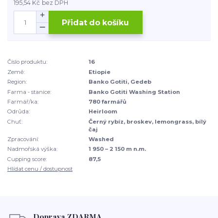
195,54 Kč
bez DPH
Přidat do košíku
Číslo produktu:
16
Země:
Etiopie
Region:
Banko Gotiti, Gedeb
Farma - stanice:
Banko Gotiti Washing Station
Farmář/ka:
780 farmářů
Odrůda:
Heirloom
Chuť:
Černý rybíz, broskev, lemongrass, bílý
čaj
Zpracování:
Washed
Nadmořská výška:
1 950 – 2 150 m n.m.
Cupping score:
87,5
Hlídat cenu / dostupnost
Doprava ZDARMA