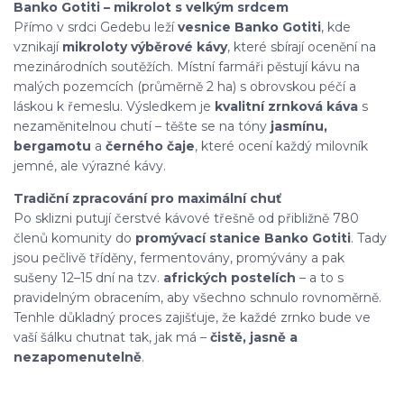
Banko Gotiti – mikrolot s velkým srdcem
Přímo v srdci Gedebu leží
vesnice Banko Gotiti
, kde
vznikají
mikroloty výběrové kávy
, které sbírají ocenění na
mezinárodních soutěžích. Místní farmáři pěstují kávu na
malých pozemcích (průměrně 2 ha) s obrovskou péčí a
láskou k řemeslu. Výsledkem je
kvalitní zrnková káva
s
nezaměnitelnou chutí – těšte se na tóny
jasmínu,
bergamotu
a
černého čaje
, které ocení každý milovník
jemné, ale výrazné kávy.
Tradiční zpracování pro maximální chuť
Po sklizni putují čerstvé kávové třešně od přibližně 780
členů komunity do
promývací stanice Banko Gotiti
. Tady
jsou pečlivě tříděny, fermentovány, promývány a pak
sušeny 12–15 dní na tzv.
afrických postelích
– a to s
pravidelným obracením, aby všechno schnulo rovnoměrně.
Tenhle důkladný proces zajišťuje, že každé zrnko bude ve
vaší šálku chutnat tak, jak má –
čistě, jasně a
nezapomenutelně
.