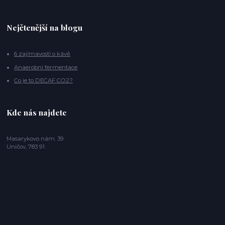
Nejčtenější na blogu
6 zajímavostí o kávě
Anaerobní fermentace
Co je to DECAF CO2?
Kde nás najdete
Masarykovo nám. 39
Uničov, 783 91