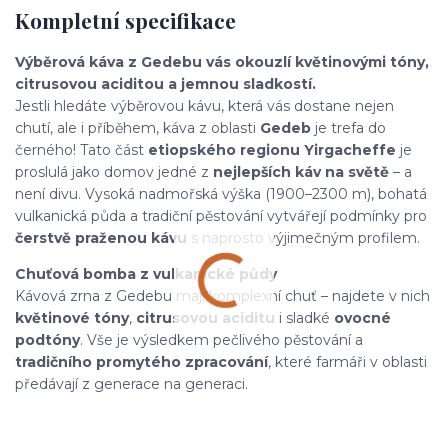
Kompletní specifikace
Výběrová káva z Gedebu vás okouzlí květinovými tóny,
citrusovou aciditou a jemnou sladkostí.
Jestli hledáte výběrovou kávu, která vás dostane nejen
chutí, ale i příběhem, káva z oblasti
Gedeb
je trefa do
černého! Tato část
etiopského regionu Yirgacheffe
je
proslulá jako domov jedné z
nejlepších káv na světě
– a
není divu. Vysoká nadmořská výška (1900–2300 m), bohatá
vulkanická půda a tradiční pěstování vytvářejí podmínky pro
čerstvě praženou kávu
s naprosto výjimečným profilem.
Chuťová bomba z vulkanické půdy
Kávová zrna z Gedebu mají komplexní chuť – najdete v nich
květinové tóny
,
citrusovou aciditu
i sladké
ovocné
podtóny
. Vše je výsledkem pečlivého pěstování a
tradičního promytého zpracování
, které farmáři v oblasti
předávají z generace na generaci.