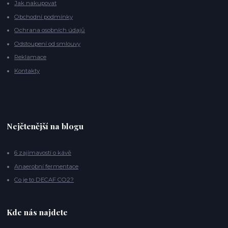
Jak nakupovat
Obchodní podmínky
Ochrana osobních údajů
Odstoupení od smlouvy
Reklamace
Kontakty
Nejčtenější na blogu
6 zajímavostí o kávě
Anaerobní fermentace
Co je to DECAF CO2?
Kde nás najdete