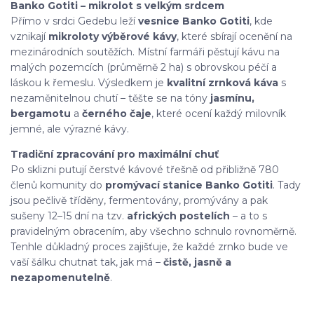
Banko Gotiti – mikrolot s velkým srdcem
Přímo v srdci Gedebu leží
vesnice Banko Gotiti
, kde
vznikají
mikroloty výběrové kávy
, které sbírají ocenění na
mezinárodních soutěžích. Místní farmáři pěstují kávu na
malých pozemcích (průměrně 2 ha) s obrovskou péčí a
láskou k řemeslu. Výsledkem je
kvalitní zrnková káva
s
nezaměnitelnou chutí – těšte se na tóny
jasmínu,
bergamotu
a
černého čaje
, které ocení každý milovník
jemné, ale výrazné kávy.
Tradiční zpracování pro maximální chuť
Po sklizni putují čerstvé kávové třešně od přibližně 780
členů komunity do
promývací stanice Banko Gotiti
. Tady
jsou pečlivě tříděny, fermentovány, promývány a pak
sušeny 12–15 dní na tzv.
afrických postelích
– a to s
pravidelným obracením, aby všechno schnulo rovnoměrně.
Tenhle důkladný proces zajišťuje, že každé zrnko bude ve
vaší šálku chutnat tak, jak má –
čistě, jasně a
nezapomenutelně
.