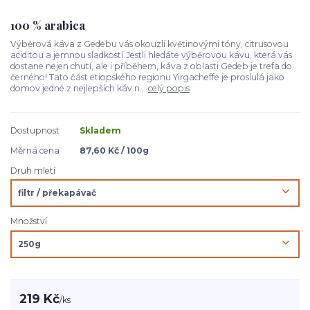
100 % arabica
Výběrová káva z Gedebu vás okouzlí květinovými tóny, citrusovou
aciditou a jemnou sladkostí.Jestli hledáte výběrovou kávu, která vás
dostane nejen chutí, ale i příběhem, káva z oblasti Gedeb je trefa do
černého! Tato část etiopského regionu Yirgacheffe je proslulá jako
domov jedné z nejlepších káv n...
celý popis
Dostupnost
Skladem
Měrná cena
87,60 Kč / 100g
Druh mletí
Množství
219 Kč
/
ks