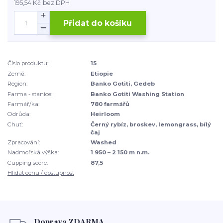
195,54 Kč
bez DPH
Přidat do košíku
Číslo produktu:
15
Země:
Etiopie
Region:
Banko Gotiti, Gedeb
Farma - stanice:
Banko Gotiti Washing Station
Farmář/ka:
780 farmářů
Odrůda:
Heirloom
Chuť:
Černý rybíz, broskev, lemongrass, bílý
čaj
Zpracování:
Washed
Nadmořská výška:
1 950 – 2 150 m n.m.
Cupping score:
87,5
Hlídat cenu / dostupnost
Doprava ZDARMA