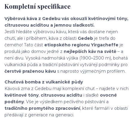
Kompletní specifikace
Výběrová káva z Gedebu vás okouzlí květinovými tóny,
citrusovou aciditou a jemnou sladkostí.
Jestli hledáte výběrovou kávu, která vás dostane nejen
chutí, ale i příběhem, káva z oblasti
Gedeb
je trefa do
černého! Tato část
etiopského regionu Yirgacheffe
je
proslulá jako domov jedné z
nejlepších káv na světě
– a
není divu. Vysoká nadmořská výška (1900–2300 m), bohatá
vulkanická půda a tradiční pěstování vytvářejí podmínky pro
čerstvě praženou kávu
s naprosto výjimečným profilem.
Chuťová bomba z vulkanické půdy
Kávová zrna z Gedebu mají komplexní chuť – najdete v nich
květinové tóny
,
citrusovou aciditu
i sladké
ovocné
podtóny
. Vše je výsledkem pečlivého pěstování a
tradičního promytého zpracování
, které farmáři v oblasti
předávají z generace na generaci.