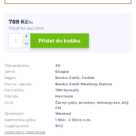
788 Kč
/
ks
703,57 Kč
bez DPH
Přidat do košíku
Číslo produktu:
30
Země:
Etiopie
Region:
Banko Gotiti, Gedeb
Farma - stanice:
Banko Gotiti Washing Station
Farmář/ka:
780 farmářů
Odrůda:
Heirloom
Chuť:
Černý rybíz, broskev, lemongrass, bílý
čaj
Zpracování:
Washed
Nadmořská výška:
1 950 – 2 150 m n.m.
Cupping score:
87,5
Hlídat cenu / dostupnost