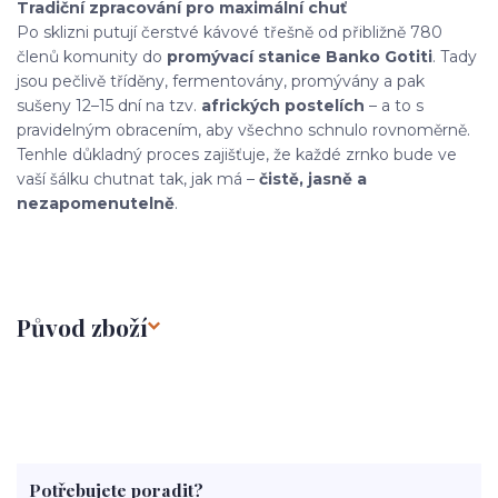
Tradiční zpracování pro maximální chuť
Po sklizni putují čerstvé kávové třešně od přibližně 780
členů komunity do
promývací stanice Banko Gotiti
. Tady
jsou pečlivě tříděny, fermentovány, promývány a pak
sušeny 12–15 dní na tzv.
afrických postelích
– a to s
pravidelným obracením, aby všechno schnulo rovnoměrně.
Tenhle důkladný proces zajišťuje, že každé zrnko bude ve
vaší šálku chutnat tak, jak má –
čistě, jasně a
nezapomenutelně
.
Původ zboží
Potřebujete poradit?