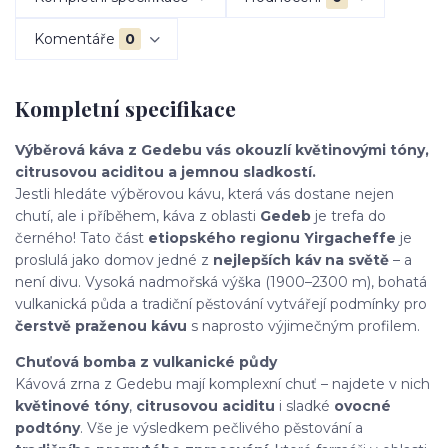
Komentáře
0
Kompletní specifikace
Výběrová káva z Gedebu vás okouzlí květinovými tóny,
citrusovou aciditou a jemnou sladkostí.
Jestli hledáte výběrovou kávu, která vás dostane nejen
chutí, ale i příběhem, káva z oblasti
Gedeb
je trefa do
černého! Tato část
etiopského regionu Yirgacheffe
je
proslulá jako domov jedné z
nejlepších káv na světě
– a
není divu. Vysoká nadmořská výška (1900–2300 m), bohatá
vulkanická půda a tradiční pěstování vytvářejí podmínky pro
čerstvě praženou kávu
s naprosto výjimečným profilem.
Chuťová bomba z vulkanické půdy
Kávová zrna z Gedebu mají komplexní chuť – najdete v nich
květinové tóny
,
citrusovou aciditu
i sladké
ovocné
podtóny
. Vše je výsledkem pečlivého pěstování a