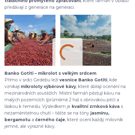
tradičního promytého zpracování
, které farmáři v oblasti
předávají z generace na generaci.
Banko Gotiti – mikrolot s velkým srdcem
Přímo v srdci Gedebu leží
vesnice Banko Gotiti
, kde
vznikají
mikroloty výběrové kávy
, které sbírají ocenění na
mezinárodních soutěžích. Místní farmáři pěstují kávu na
malých pozemcích (průměrně 2 ha) s obrovskou péčí a
láskou k řemeslu. Výsledkem je
kvalitní zrnková káva
s
nezaměnitelnou chutí – těšte se na tóny
jasmínu,
bergamotu
a
černého čaje
, které ocení každý milovník
jemné, ale výrazné kávy.