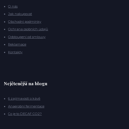
O nás
Jak nakupovat
Obchodní podmínky
Ochrana osobních údajů
Odstoupení od smlouvy
Reklamace
Kontakty
Nejčtenější na blogu
6 zajímavostí o kávě
Anaerobní fermentace
Co je to DECAF CO2?