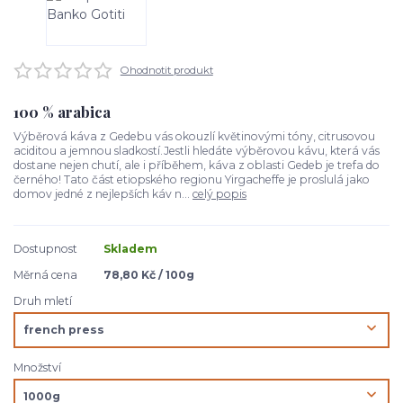
Ohodnotit produkt
100 % arabica
Výběrová káva z Gedebu vás okouzlí květinovými tóny, citrusovou
aciditou a jemnou sladkostí.Jestli hledáte výběrovou kávu, která vás
dostane nejen chutí, ale i příběhem, káva z oblasti Gedeb je trefa do
černého! Tato část etiopského regionu Yirgacheffe je proslulá jako
domov jedné z nejlepších káv n...
celý popis
Dostupnost
Skladem
Měrná cena
78,80 Kč / 100g
Druh mletí
Množství