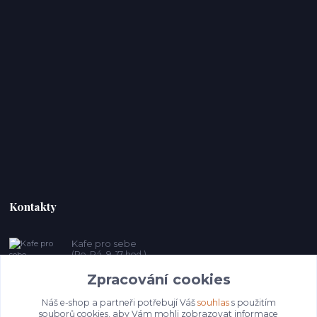
Kontakty
Kafe pro sebe
(Po-Pá, 9-17 hod.)
Zpracování cookies
prosebeunicov@seznam.cz
Náš e-shop a partneři potřebují Váš
souhlas
s použitím
souborů cookies, aby Vám mohli zobrazovat informace