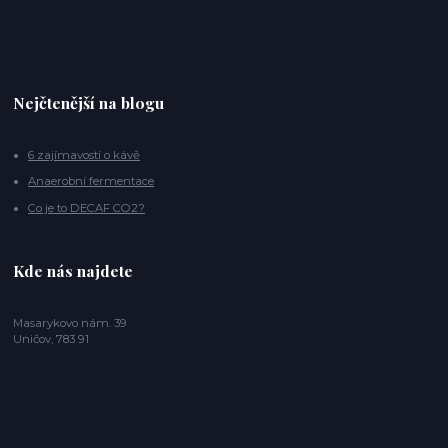
Nejčtenější na blogu
6 zajímavostí o kávě
Anaerobní fermentace
Co je to DECAF CO2?
Kde nás najdete
Masarykovo nám. 39
Uničov, 783 91