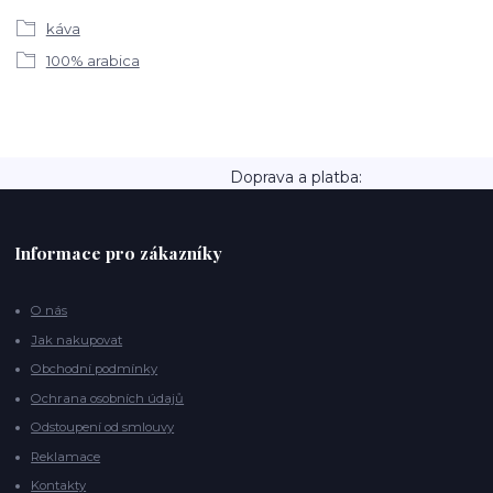
káva
100% arabica
Doprava a platba:
Informace pro zákazníky
O nás
Jak nakupovat
Obchodní podmínky
Ochrana osobních údajů
Odstoupení od smlouvy
Reklamace
Kontakty