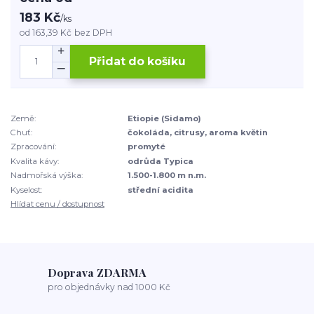
183 Kč
/
ks
od
163,39 Kč
bez DPH
Přidat do košíku
Země:
Etiopie (Sidamo)
Chuť:
čokoláda, citrusy, aroma květin
Zpracování:
promyté
Kvalita kávy:
odrůda Typica
Nadmořská výška:
1.500-1.800 m n.m.
Kyselost:
střední acidita
Hlídat cenu / dostupnost
Doprava ZDARMA
pro objednávky nad 1000 Kč