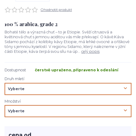
Ohodnotit produkt
100 % arabica, grade 2
Bohaté tělo a výrazná chuť – to je Etiopie. Svěží citrusová a
květinová chuť s jemnou aciditou vás mile překvapí. O kávě:Káva
Sidamo pochází z kolébky kávy Etiopie, má lehké ovocné a oříškové
tóny s jemnou kyselostí. V regionu Sidamo, který nalezneme v jižní
části Etiopie, káva čerpá svou sílu na úp...
celý popis
Dostupnost
čerstvě upraženo, připraveno k odeslání
Druh mletí
Množství
cena od