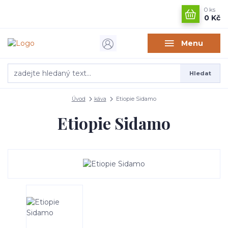
0
ks
0 Kč
Menu
Hledat
Úvod
káva
Etiopie Sidamo
Etiopie Sidamo