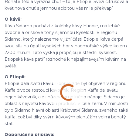
Bohaté tělo a výrazná chuť – to je Etiopie. Svěží citrusová a
květinová chuť s jemnou aciditou vás mile překvapí.
O kávě:
Káva Sidamo pochází z kolébky kávy Etiopie, má lehké
ovocné a oříškové tóny s jemnou kyselostí. V regionu
Sidamo, který nalezneme v jižní části Etiopie, káva čerpá
svou sílu na úpatí vysokých hor v nadmořské výšce kolem
2200 m.n.m. Tato výška jí propůjčuje střední kyselost.
Etiopská káva patří rozhodně k nejzajímavějším kávám na
světě.
O Etiopii:
Etiopie dala světu kávu. Poprvé zde byl objeven v regionu
Kaffa divoce rostoucí kávovník. Region Kaffa dal světu
nejen kávovník, ale i název samotného nápoje. Sidamo je
oblast s největší kávovou produkcí v celé zemi. V minulosti
bylo Sidamo hlavní oblastí Království Sidama, zvaného také
Kaffa, což byl díky svým kávovým plantážím velmi bohatý
stát.
Doporučená příprava: