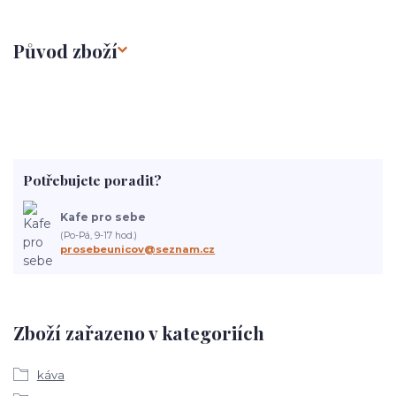
Původ zboží
Potřebujete poradit?
Kafe pro sebe
(Po-Pá, 9-17 hod.)
prosebeunicov@seznam.cz
Zboží zařazeno v kategoriích
káva