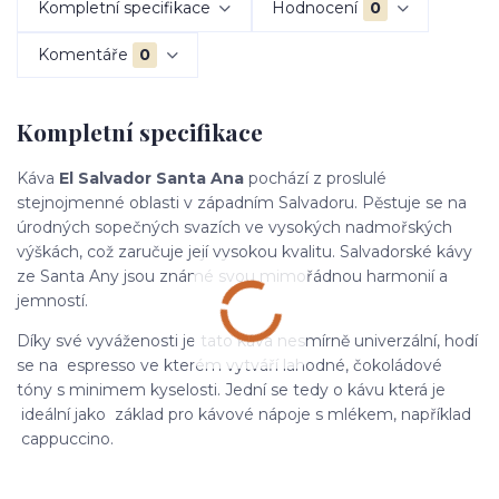
Kompletní specifikace
Hodnocení
0
Komentáře
0
Kompletní specifikace
Káva
El Salvador Santa Ana
pochází z proslulé
stejnojmenné oblasti v západním Salvadoru. Pěstuje se na
úrodných sopečných svazích ve vysokých nadmořských
výškách, což zaručuje její vysokou kvalitu. Salvadorské kávy
ze Santa Any jsou známé svou mimořádnou harmonií a
jemností.
Díky své vyváženosti je tato káva nesmírně univerzální, hodí
se na espresso ve kterém vytváří lahodné, čokoládové
tóny s minimem kyselosti. Jední se tedy o kávu která je
ideální jako základ pro kávové nápoje s mlékem, například
cappuccino.