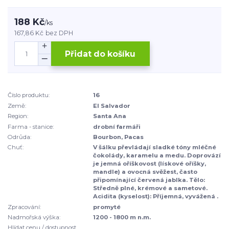
188 Kč
/
ks
167,86 Kč
bez DPH
Přidat do košíku
Číslo produktu:
16
Země:
El Salvador
Region:
Santa Ana
Farma - stanice:
drobní farmáři
Odrůda:
Bourbon, Pacas
Chuť:
V šálku převládají sladké tóny mléčné
čokolády, karamelu a medu. Doprovází
je jemná oříškovost (lískové oříšky,
mandle) a ovocná svěžest, často
připomínající červená jablka. Tělo:
Středně plné, krémové a sametové.
Acidita (kyselost): Příjemná, vyvážená .
Zpracování:
promyté
Nadmořská výška:
1200 - 1800 m n.m.
Hlídat cenu / dostupnost