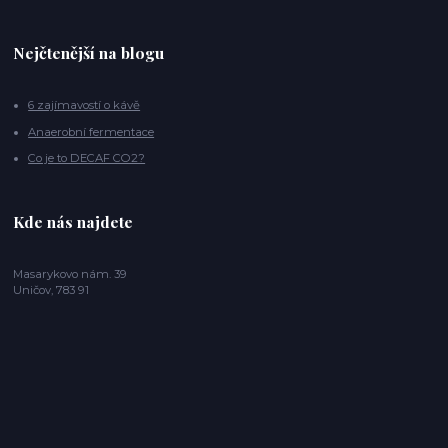
Nejčtenější na blogu
6 zajímavostí o kávě
Anaerobní fermentace
Co je to DECAF CO2?
Kde nás najdete
Masarykovo nám. 39
Uničov, 783 91