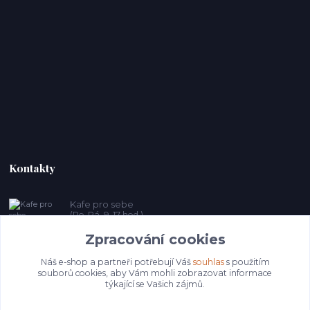
Kontakty
Kafe pro sebe
(Po-Pá, 9-17 hod.)
Zpracování cookies
prosebeunicov@seznam.cz
Náš e-shop a partneři potřebují Váš
souhlas
s použitím
souborů cookies, aby Vám mohli zobrazovat informace
týkající se Vašich zájmů.