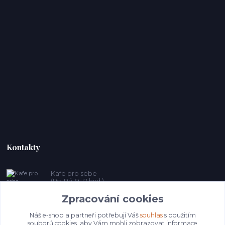
Kontakty
Kafe pro sebe
(Po-Pá, 9-17 hod.)
Zpracování cookies
prosebeunicov@seznam.cz
Náš e-shop a partneři potřebují Váš
souhlas
s použitím
souborů cookies, aby Vám mohli zobrazovat informace