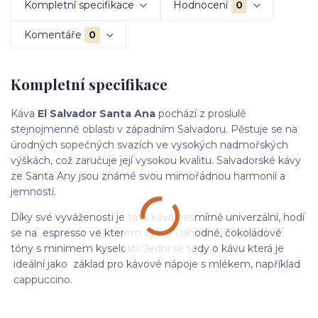
Kompletní specifikace
Hodnocení
0
Komentáře
0
Kompletní specifikace
Káva
El Salvador Santa Ana
pochází z proslulé
stejnojmenné oblasti v západním Salvadoru. Pěstuje se na
úrodných sopečných svazích ve vysokých nadmořských
výškách, což zaručuje její vysokou kvalitu. Salvadorské kávy
ze Santa Any jsou známé svou mimořádnou harmonií a
jemností.
Díky své vyváženosti je tato káva nesmírně univerzální, hodí
se na espresso ve kterém vytváří lahodné, čokoládové
tóny s minimem kyselosti. Jední se tedy o kávu která je
ideální jako základ pro kávové nápoje s mlékem, například
cappuccino.