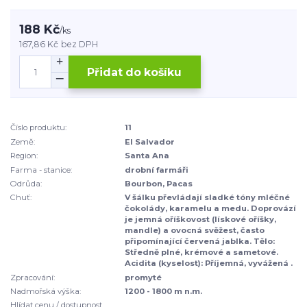
188 Kč
/
ks
167,86 Kč
bez DPH
Přidat do košíku
Číslo produktu:
11
Země:
El Salvador
Region:
Santa Ana
Farma - stanice:
drobní farmáři
Odrůda:
Bourbon, Pacas
Chuť:
V šálku převládají sladké tóny mléčné
čokolády, karamelu a medu. Doprovází
je jemná oříškovost (lískové oříšky,
mandle) a ovocná svěžest, často
připomínající červená jablka. Tělo:
Středně plné, krémové a sametové.
Acidita (kyselost): Příjemná, vyvážená .
Zpracování:
promyté
Nadmořská výška:
1200 - 1800 m n.m.
Hlídat cenu / dostupnost