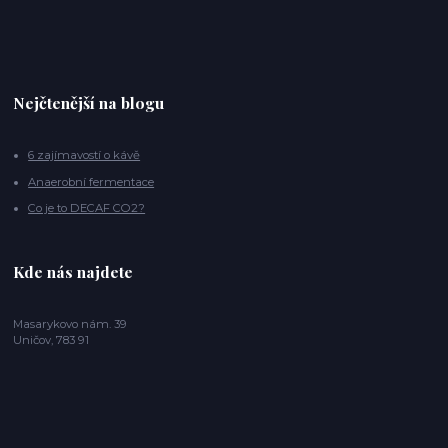
Nejčtenější na blogu
6 zajímavostí o kávě
Anaerobní fermentace
Co je to DECAF CO2?
Kde nás najdete
Masarykovo nám. 39
Uničov, 783 91