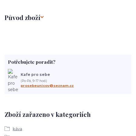
Původ zboží
Potřebujete poradit?
Kafe pro sebe
(Po-Pá, 9-17 hod.)
prosebeunicov@seznam.cz
Zboží zařazeno v kategoriích
káva