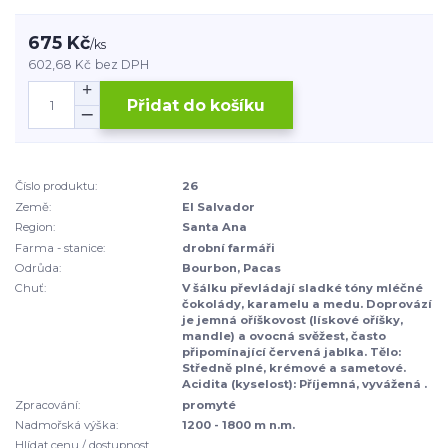
675 Kč
/
ks
602,68 Kč
bez DPH
Přidat do košíku
Číslo produktu:
26
Země:
El Salvador
Region:
Santa Ana
Farma - stanice:
drobní farmáři
Odrůda:
Bourbon, Pacas
Chuť:
V šálku převládají sladké tóny mléčné
čokolády, karamelu a medu. Doprovází
je jemná oříškovost (lískové oříšky,
mandle) a ovocná svěžest, často
připomínající červená jablka. Tělo:
Středně plné, krémové a sametové.
Acidita (kyselost): Příjemná, vyvážená .
Zpracování:
promyté
Nadmořská výška:
1200 - 1800 m n.m.
Hlídat cenu / dostupnost