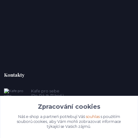
Kontakty
Kafe pro sebe
(Po-Pá, 9-17 hod.)
Zpracování cookies
prosebeunicov@seznam.cz
Náš e-shop a partneři potřebují Váš
souhlas
s použitím
souborů cookies, aby Vám mohli zobrazovat informace
týkající se Vašich zájmů.