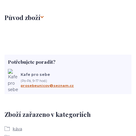
Původ zboží
Potřebujete poradit?
Kafe pro sebe
(Po-Pá, 9-17 hod.)
prosebeunicov@seznam.cz
Zboží zařazeno v kategoriích
káva