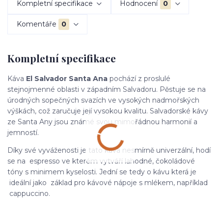
Kompletní specifikace
Hodnocení
0
Komentáře
0
Kompletní specifikace
Káva
El Salvador Santa Ana
pochází z proslulé
stejnojmenné oblasti v západním Salvadoru. Pěstuje se na
úrodných sopečných svazích ve vysokých nadmořských
výškách, což zaručuje její vysokou kvalitu. Salvadorské kávy
ze Santa Any jsou známé svou mimořádnou harmonií a
jemností.
Díky své vyváženosti je tato káva nesmírně univerzální, hodí
se na espresso ve kterém vytváří lahodné, čokoládové
tóny s minimem kyselosti. Jední se tedy o kávu která je
ideální jako základ pro kávové nápoje s mlékem, například
cappuccino.