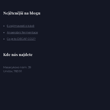
Nejčtenější na blogu
6 zajímavostí o kávě
Anaerobní fermentace
Co je to DECAF CO2?
Kde nás najdete
Masarykovo nám. 39
Uničov, 783 91