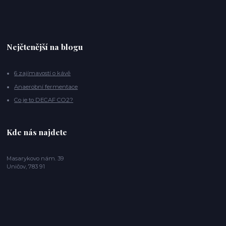
Nejčtenější na blogu
6 zajímavostí o kávě
Anaerobní fermentace
Co je to DECAF CO2?
Kde nás najdete
Masarykovo nám. 39
Uničov, 783 91