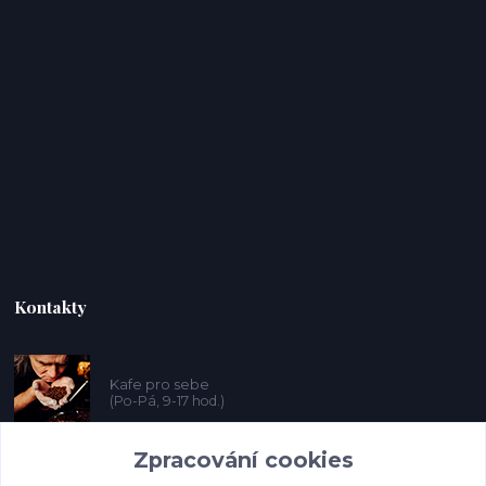
Kontakty
Kafe pro sebe
(Po-Pá, 9-17 hod.)
Zpracování cookies
prosebeunicov@seznam.cz