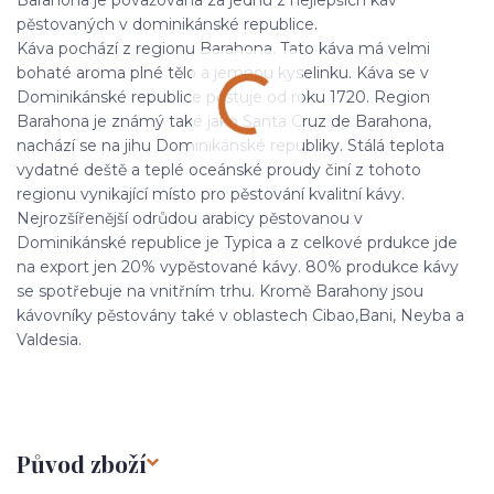
Barahona je považována za jednu z nejlepších káv
pěstovaných v dominikánské republice.
Káva pochází z regionu Barahona. Tato káva má velmi
bohaté aroma plné tělo a jemnou kyselinku. Káva se v
Dominikánské republice pěstuje od roku 1720. Region
Barahona je známý také jako Santa Cruz de Barahona,
nachází se na jihu Dominikánské republiky. Stálá teplota
vydatné deště a teplé oceánské proudy činí z tohoto
regionu vynikající místo pro pěstování kvalitní kávy.
Nejrozšířenější odrůdou arabicy pěstovanou v
Dominikánské republice je Typica a z celkové prdukce jde
na export jen 20% vypěstované kávy. 80% produkce kávy
se spotřebuje na vnitřním trhu. Kromě Barahony jsou
kávovníky pěstovány také v oblastech Cibao,Bani, Neyba a
Valdesia.
Původ zboží