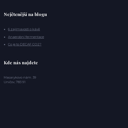
Nejčtenější na blogu
6 zajímavostí o kávě
Anaerobní fermentace
Co je to DECAF CO2?
Kde nás najdete
Masarykovo nám. 39
Uničov, 783 91