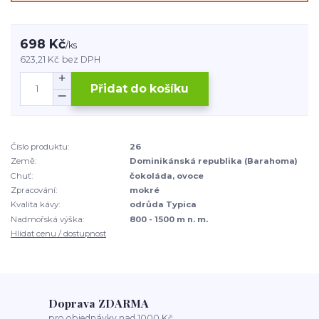
698 Kč
/
ks
623,21 Kč
bez DPH
Přidat do košíku
Číslo produktu:
26
Země:
Dominikánská republika (Barahoma)
Chuť:
čokoláda, ovoce
Zpracování:
mokré
Kvalita kávy:
odrůda Typica
Nadmořská výška:
800 - 1500 m n. m.
Hlídat cenu / dostupnost
Doprava ZDARMA
pro objednávky nad 1000 Kč