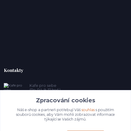
Kontakty
Kafe pro sebe
(Po-Pá, 9-17 hod.)
Zpracování cookies
prosebeunicov@seznam.cz
Náš e-shop a partneři potřebují Váš
souhlas
s použitím
souborů cookies, aby Vám mohli zobrazovat informace
týkající se Vašich zájmů.