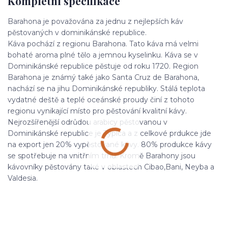
Kompletní specifikace
Barahona je považována za jednu z nejlepších káv
pěstovaných v dominikánské republice.
Káva pochází z regionu Barahona. Tato káva má velmi
bohaté aroma plné tělo a jemnou kyselinku. Káva se v
Dominikánské republice pěstuje od roku 1720. Region
Barahona je známý také jako Santa Cruz de Barahona,
nachází se na jihu Dominikánské republiky. Stálá teplota
vydatné deště a teplé oceánské proudy činí z tohoto
regionu vynikající místo pro pěstování kvalitní kávy.
Nejrozšířenější odrůdou arabicy pěstovanou v
Dominikánské republice je Typica a z celkové prdukce jde
na export jen 20% vypěstované kávy. 80% produkce kávy
se spotřebuje na vnitřním trhu. Kromě Barahony jsou
kávovníky pěstovány také v oblastech Cibao,Bani, Neyba a
Valdesia.