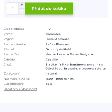
Přidat do košíku
Číslo produktu:
F10
Země:
Colombia
Region:
Huila, Acevedo
Farma - stanice:
Peňas Blancas
Pěstitel:
Drobní pěstitelé
Farmář/ka:
Nestor Lasso a Jhoan Vergara
Odrůda:
Castillo
Chuť:
Sladké lízátko, banánová zmrzlina s
čokoládou, brownie, citrusová acidita
Zpracování:
natural
Nadmořská výška:
1600 – 1900 m n.m.
Cupping score:
86,5
Hlídat cenu / dostupnost