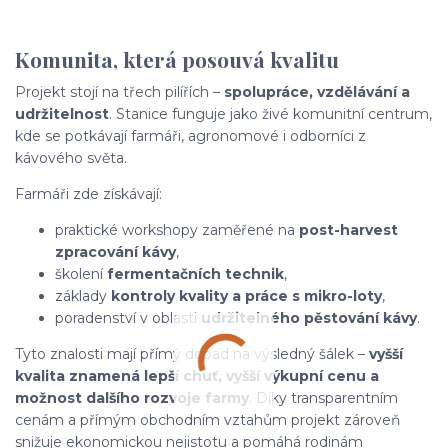
Komunita, která posouvá kvalitu
Projekt stojí na třech pilířích –
spolupráce, vzdělávání a
udržitelnost
. Stanice funguje jako živé komunitní centrum,
kde se potkávají farmáři, agronomové i odborníci z
kávového světa.
Farmáři zde získávají:
praktické workshopy zaměřené na
post-harvest
zpracování kávy
,
školení
fermentačních technik
,
základy
kontroly kvality a práce s mikro-loty
,
poradenství v oblasti
udržitelného pěstování kávy
.
Tyto znalosti mají přímý dopad na výsledný šálek –
vyšší
kvalita znamená lepší chuť, vyšší výkupní cenu a
možnost dalšího rozvoje farmy
. Díky transparentním
cenám a přímým obchodním vztahům projekt zároveň
snižuje ekonomickou nejistotu a pomáhá rodinám