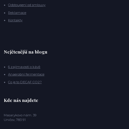
Odstoupení od smlouvy
Reklamace
Kontakty
Nejčtenější na blogu
6 zajímavostí o kávě
Anaerobní fermentace
Co je to DECAF CO2?
Kde nás najdete
Masarykovo nám. 39
Uničov, 783 91