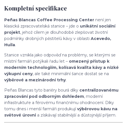
Kompletní specifikace
Peñas Blancas Coffee Processing Center
není jen
klasická zpracovatelská stanice – jde o
unikátní sociální
projekt
, jehož cílem je dlouhodobě zlepšovat životní
podmínky drobných pěstitelů kávy v oblasti
Acevedo,
Huila
.
Stanice vznikla jako odpověď na problémy, se kterými se
místní farmáři potýkali řadu let –
omezený přístup k
moderním technologiím, kolísavá kvalita kávy a nízké
výkupní ceny
, ale také minimální šance dostat se na
výběrové a mezinárodní trhy
.
Peñas Blancas tyto bariéry bourá díky
centralizovanému
zpracování pod odborným dohledem
, moderní
infrastruktuře a férovému finančnímu ohodnocení. Díky
tomu dnes i menší farmáři produkují
výběrovou kávu na
světové úrovni
a získávají stabilnější a důstojnější příjem.