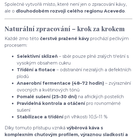
Společně vytvořili místo, které není jen o zpracování kávy,
ale o
dlouhodobém rozvoji celého regionu Acevedo
.
Naturální zpracování – krok za krokem
Každé zrno této
čerstvě pražené kávy
prochází pečlivým
procesem:
Selektivní sklizeň
– sběr pouze plně zralých třešní s
vysokým obsahem cukru
Třídění a flotace
– odstranění nezralých a defektních
plodů
Anaerobní fermentace (48–72 hodin)
– zvýraznění
ovocných a květinových tónů
Pomalé sušení (25–30 dní)
na afrických postelích
Pravidelná kontrola a otáčení
pro rovnoměrné
sušení
Stabilizace a třídění
při vlhkosti 10,5–11 %
Díky tomuto přístupu vzniká
výběrová káva s
komplexním chuťovým profilem, výraznou sladkostí a