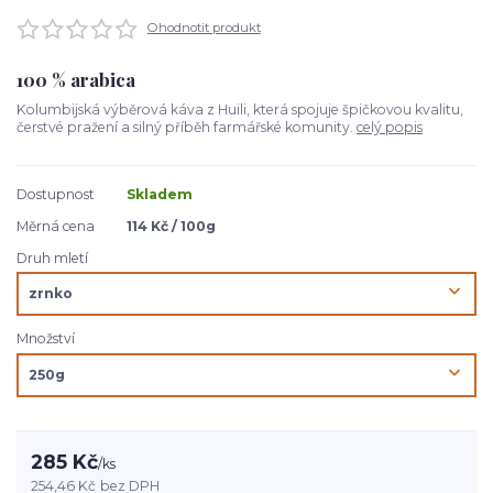
Ohodnotit produkt
100 % arabica
Kolumbijská výběrová káva z Huili, která spojuje špičkovou kvalitu,
čerstvé pražení a silný příběh farmářské komunity.
celý popis
Dostupnost
Skladem
Měrná cena
114 Kč / 100g
Druh mletí
Množství
285 Kč
/
ks
254,46 Kč
bez DPH