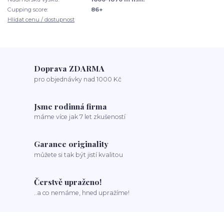
Cupping score:
86+
Hlídat cenu / dostupnost
Doprava ZDARMA
pro objednávky nad 1000 Kč
Jsme rodinná firma
máme více jak 7 let zkušeností
Garance originality
můžete si tak být jistí kvalitou
Čerstvě upraženo!
..a co nemáme, hned upražíme!