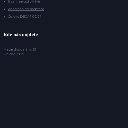
6 zajímavostí o kávě
Anaerobní fermentace
Co je to DECAF CO2?
Kde nás najdete
Masarykovo nám. 39
Uničov, 783 91