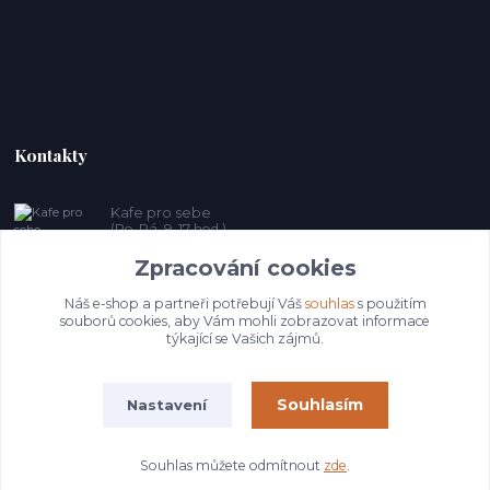
Kontakty
Kafe pro sebe
(Po-Pá, 9-17 hod.)
Zpracování cookies
prosebeunicov@seznam.cz
Náš e-shop a partneři potřebují Váš
souhlas
s použitím
souborů cookies, aby Vám mohli zobrazovat informace
týkající se Vašich zájmů.
Souhlasím
Nastavení
© Copyright 2025 Kafeprosebe.cz
Souhlas můžete odmítnout
zde
.
Vytvořeno na
Eshop-rychle.cz