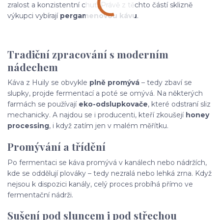
zralost a konzistentní chuť. Právě z těchto částí sklizně
výkupci vybírají
pergamenovou kávu
.
Tradiční zpracování s moderním
nádechem
Káva z Huily se obvykle
plně promývá
– tedy zbaví se
slupky, projde fermentací a poté se omývá. Na některých
farmách se používají
eko-odslupkovače
, které odstraní sliz
mechanicky. A najdou se i producenti, kteří zkoušejí
honey
processing
, i když zatím jen v malém měřítku.
Promývání a třídění
Po fermentaci se káva promývá v kanálech nebo nádržích,
kde se oddělují plováky – tedy nezralá nebo lehká zrna. Když
nejsou k dispozici kanály, celý proces probíhá přímo ve
fermentační nádrži.
Sušení pod sluncem i pod střechou