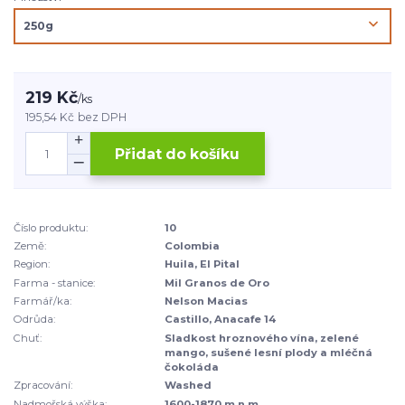
219 Kč
/
ks
195,54 Kč
bez DPH
Přidat do košíku
Číslo produktu:
10
Země:
Colombia
Region:
Huila, El Pital
Farma - stanice:
Mil Granos de Oro
Farmář/ka:
Nelson Macias
Odrůda:
Castillo, Anacafe 14
Chuť:
Sladkost hroznového vína, zelené
mango, sušené lesní plody a mléčná
čokoláda
Zpracování:
Washed
Nadmořská výška:
1600-1870 m n.m.