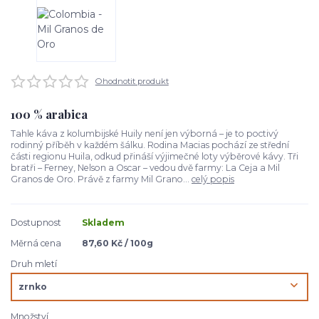
Ohodnotit produkt
100 % arabica
Tahle káva z kolumbijské Huily není jen výborná – je to poctivý
rodinný příběh v každém šálku. Rodina Macias pochází ze střední
části regionu Huila, odkud přináší výjimečné loty výběrové kávy. Tři
bratři – Ferney, Nelson a Oscar – vedou dvě farmy: La Ceja a Mil
Granos de Oro. Právě z farmy Mil Grano...
celý popis
Dostupnost
Skladem
Měrná cena
87,60 Kč / 100g
Druh mletí
Množství