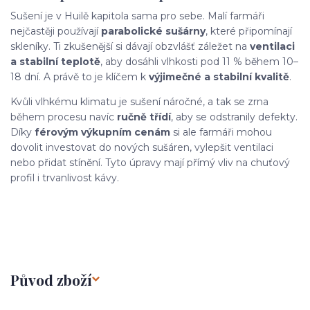
Sušení je v Huilě kapitola sama pro sebe. Malí farmáři
nejčastěji používají
parabolické sušárny
, které připomínají
skleníky. Ti zkušenější si dávají obzvlášť záležet na
ventilaci
a stabilní teplotě
, aby dosáhli vlhkosti pod 11 % během 10–
18 dní. A právě to je klíčem k
výjimečné a stabilní kvalitě
.
Kvůli vlhkému klimatu je sušení náročné, a tak se zrna
během procesu navíc
ručně třídí
, aby se odstranily defekty.
Díky
férovým výkupním cenám
si ale farmáři mohou
dovolit investovat do nových sušáren, vylepšit ventilaci
nebo přidat stínění. Tyto úpravy mají přímý vliv na chuťový
profil i trvanlivost kávy.
Původ zboží