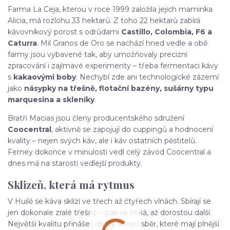
Farma La Ceja, kterou v roce 1999 založila jejich maminka
Alicia, má rozlohu 33 hektarů. Z toho 22 hektarů zabírá
kávovníkový porost s odrůdami
Castillo, Colombia, F6 a
Caturra
. Mil Granos de Oro se nachází hned vedle a obě
farmy jsou vybavené tak, aby umožňovaly precizní
zpracování i zajímavé experimenty – třeba fermentaci kávy
s
kakaovými boby
. Nechybí zde ani technologické zázemí
jako
násypky na třešně, flotační bazény, sušárny typu
marquesina a skleníky
.
Bratři Macias jsou členy producentského sdružení
Coocentral
, aktivně se zapojují do cuppingů a hodnocení
kvality – nejen svých káv, ale i káv ostatních pěstitelů.
Ferney dokonce v minulosti vedl celý závod Coocentral a
dnes má na starosti vedlejší produkty.
Sklizeň, která má rytmus
V Huilě se káva sklízí ve třech až čtyřech vlnách. Sbírají se
jen dokonale zralé třešně – pak se čeká, až dorostou další.
Největší kvalitu přinášejí druhý a třetí sběr, které mají plnější