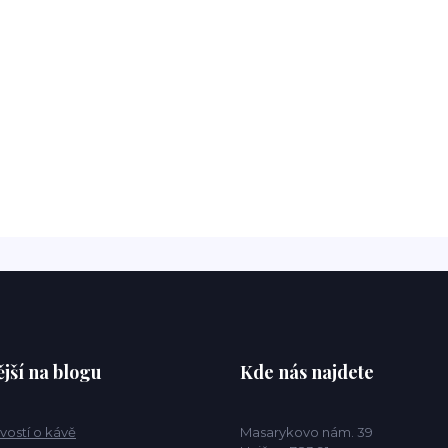
jší na blogu
Kde nás najdete
vostí o kávě
Masarykovo nám. 39