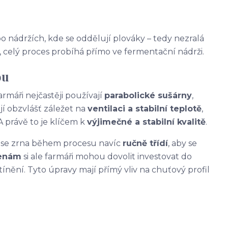
 nádržích, kde se oddělují plováky – tedy nezralá
y, celý proces probíhá přímo ve fermentační nádrži.
ou
armáři nejčastěji používají
parabolické sušárny
,
ají obzvlášť záležet na
ventilaci a stabilní teplotě
,
A právě to je klíčem k
výjimečné a stabilní kvalitě
.
k se zrna během procesu navíc
ručně třídí
, aby se
cenám
si ale farmáři mohou dovolit investovat do
tínění. Tyto úpravy mají přímý vliv na chuťový profil