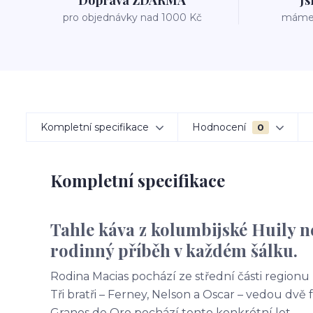
Doprava ZDARMA
Js
pro objednávky nad 1000 Kč
máme v
Kompletní specifikace
Hodnocení
0
Kompletní specifikace
Tahle káva z kolumbijské Huily ne
rodinný příběh v každém šálku.
Rodina Macias pochází ze střední části regionu 
Tři bratři – Ferney, Nelson a Oscar – vedou dvě 
Granos de Oro pochází tento konkrétní lot.