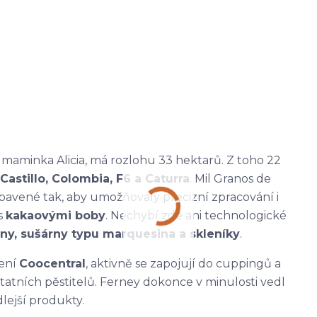
ch maminka Alicia, má rozlohu 33 hektarů. Z toho 22
Castillo, Colombia, F6 a Caturra
. Mil Granos de
bavené tak, aby umožňovaly precizní zpracování i
s
kakaovými boby
. Nechybí zde ani technologické
ény, sušárny typu marquesina a skleníky
.
žení
Coocentral
, aktivně se zapojují do cuppingů a
ostatních pěstitelů. Ferney dokonce v minulosti vedl
lejší produkty.