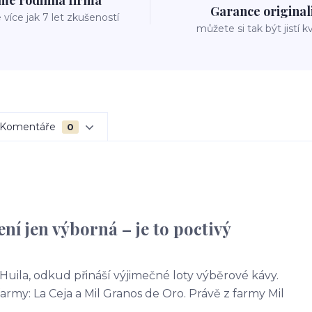
me rodinná firma
Garance original
íce jak 7 let zkušeností
můžete si tak být jistí k
Komentáře
0
ní jen výborná – je to poctivý
Huila, odkud přináší výjimečné loty výběrové kávy.
farmy: La Ceja a Mil Granos de Oro. Právě z farmy Mil