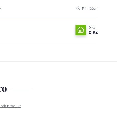
e
Přihlášení
0
ks
0 Kč
ro
tit produkt