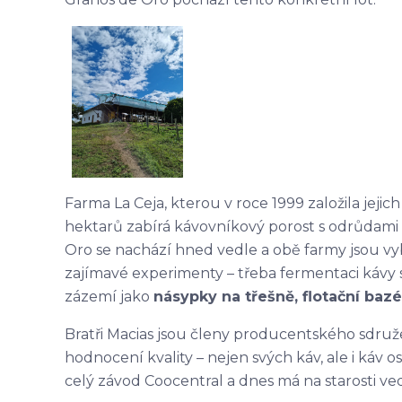
Farma La Ceja, kterou v roce 1999 založila jeji
hektarů zabírá kávovníkový porost s odrůdami
Oro se nachází hned vedle a obě farmy jsou vy
zajímavé experimenty – třeba fermentaci kávy 
zázemí jako
násypky na třešně, flotační baz
Bratři Macias jsou členy producentského sdru
hodnocení kvality – nejen svých káv, ale i káv 
celý závod Coocentral a dnes má na starosti ved