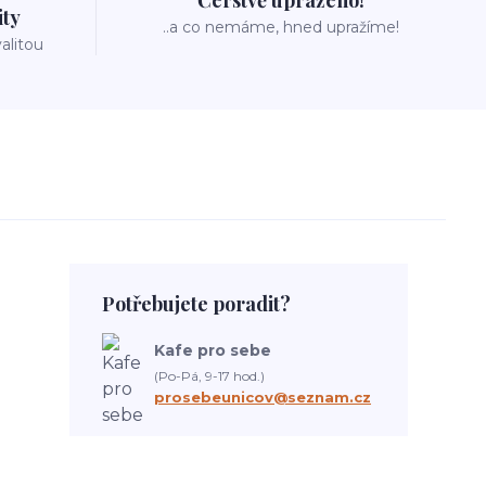
Čerstvě upraženo!
ity
..a co nemáme, hned upražíme!
valitou
Potřebujete poradit?
Kafe pro sebe
(Po-Pá, 9-17 hod.)
prosebeunicov@seznam.cz