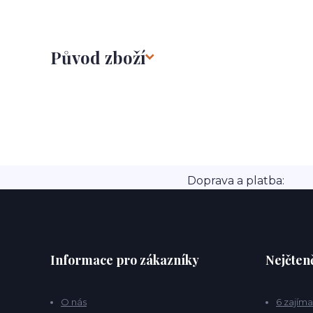
Původ zboží
Doprava a platba:
Informace pro zákazníky
Nejčteně
O nás
6 zajíma