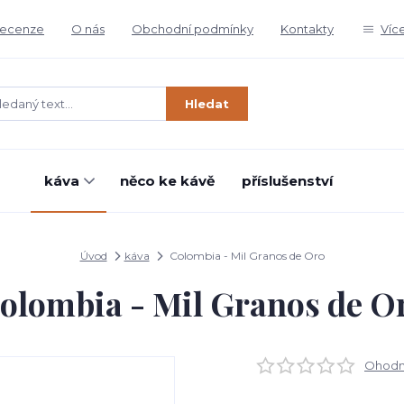
ecenze
O nás
Obchodní podmínky
Kontakty
Víc
Hledat
káva
něco ke kávě
příslušenství
Úvod
káva
Colombia - Mil Granos de Oro
olombia - Mil Granos de O
Ohodno