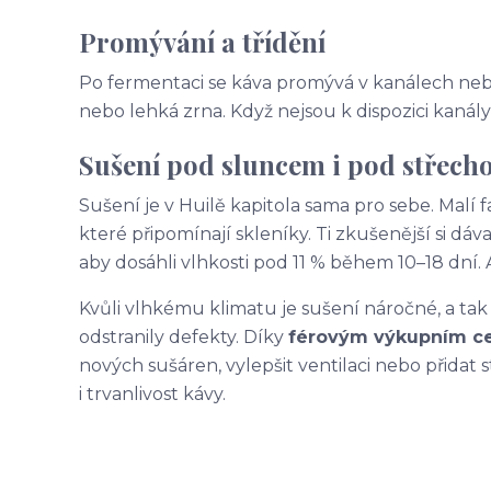
Promývání a třídění
Po fermentaci se káva promývá v kanálech nebo
nebo lehká zrna. Když nejsou k dispozici kanál
Sušení pod sluncem i pod střech
Sušení je v Huilě kapitola sama pro sebe. Malí f
které připomínají skleníky. Ti zkušenější si dáv
aby dosáhli vlhkosti pod 11 % během 10–18 dní. 
Kvůli vlhkému klimatu je sušení náročné, a ta
odstranily defekty. Díky
férovým výkupním 
nových sušáren, vylepšit ventilaci nebo přidat s
i trvanlivost kávy.