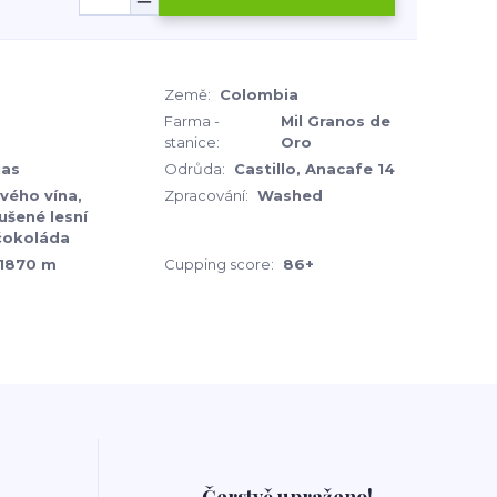
Země:
Colombia
Farma -
Mil Granos de
stanice:
Oro
ias
Odrůda:
Castillo, Anacafe 14
vého vína,
Zpracování:
Washed
ušené lesní
čokoláda
1870 m
Cupping score:
86+