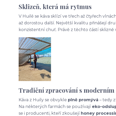
Sklizeň, která má rytmus
V Huilě se káva sklízí ve třech až čtyřech vlnách
až dorostou další. Největší kvalitu přinášejí druh
konzistentní chuť. Právě z těchto částí sklizně 
Tradiční zpracování s moderní
Káva z Huily se obvykle
plně promývá
– tedy z
Na některých farmách se používají
eko-odslu
se i producenti, kteří zkoušejí
honey processi