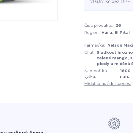
703,57 Kč
bez DPH
Číslo produktu:
26
Region:
Huila, El Pital
Farmář/ka:
Nelson Mac
Chuť:
Sladkost hrozno
zelené mango, s
plody a mléčná 
Nadmořská
1600-
výška:
n.m.
Hlídat cenu / dostupnost