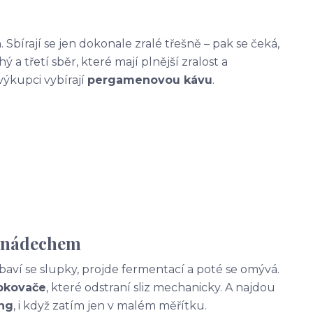
. Sbírají se jen dokonale zralé třešně – pak se čeká,
ý a třetí sběr, které mají plnější zralost a
výkupci vybírají
pergamenovou kávu
.
m nádechem
baví se slupky, projde fermentací a poté se omývá.
pkovače
, které odstraní sliz mechanicky. A najdou
ng
, i když zatím jen v malém měřítku.