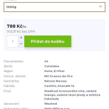
788 Kč
/
ks
703,57 Kč
bez DPH
Přidat do košíku
Číslo produktu:
24
Země:
Colombia
Region:
Huila, El Pital
Farma - stanice:
Mil Granos de Oro
Farmář/ka:
Nelson Macias
Odrůda:
Castillo, Anacafe 14
Chuť:
Sladkost hroznového vína, zelené
mango, sušené lesní plody a mléčná
čokoláda
Zpracování:
Washed
Nadmořská výška:
1600-1870 m n.m.