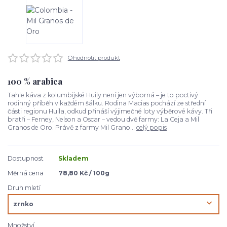
Ohodnotit produkt
100 % arabica
Tahle káva z kolumbijské Huily není jen výborná – je to poctivý
rodinný příběh v každém šálku. Rodina Macias pochází ze střední
části regionu Huila, odkud přináší výjimečné loty výběrové kávy. Tři
bratři – Ferney, Nelson a Oscar – vedou dvě farmy: La Ceja a Mil
Granos de Oro. Právě z farmy Mil Grano...
celý popis
Dostupnost
Skladem
Měrná cena
78,80 Kč / 100g
Druh mletí
Množství