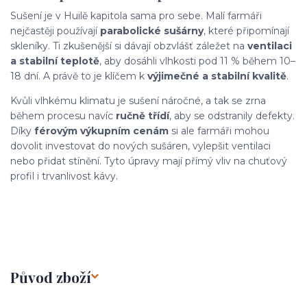
Sušení je v Huilě kapitola sama pro sebe. Malí farmáři
nejčastěji používají
parabolické sušárny
, které připomínají
skleníky. Ti zkušenější si dávají obzvlášť záležet na
ventilaci
a stabilní teplotě
, aby dosáhli vlhkosti pod 11 % během 10–
18 dní. A právě to je klíčem k
výjimečné a stabilní kvalitě
.
Kvůli vlhkému klimatu je sušení náročné, a tak se zrna
během procesu navíc
ručně třídí
, aby se odstranily defekty.
Díky
férovým výkupním cenám
si ale farmáři mohou
dovolit investovat do nových sušáren, vylepšit ventilaci
nebo přidat stínění. Tyto úpravy mají přímý vliv na chuťový
profil i trvanlivost kávy.
Původ zboží