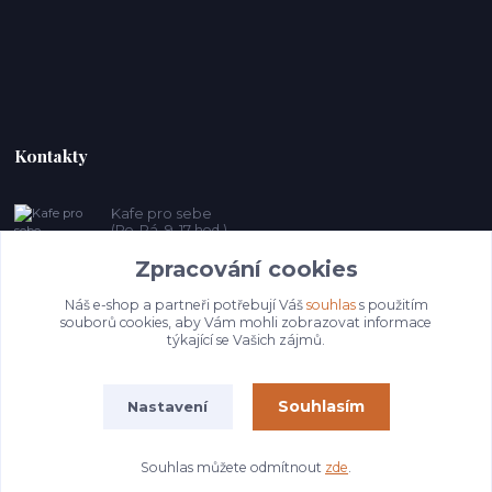
Kontakty
Kafe pro sebe
(Po-Pá, 9-17 hod.)
Zpracování cookies
prosebeunicov@seznam.cz
Náš e-shop a partneři potřebují Váš
souhlas
s použitím
souborů cookies, aby Vám mohli zobrazovat informace
týkající se Vašich zájmů.
Souhlasím
Nastavení
© Copyright 2025 Kafeprosebe.cz
Souhlas můžete odmítnout
zde
.
Vytvořeno na
Eshop-rychle.cz