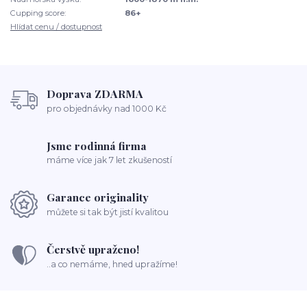
Cupping score:
86+
Hlídat cenu / dostupnost
Doprava ZDARMA
pro objednávky nad 1000 Kč
Jsme rodinná firma
máme více jak 7 let zkušeností
Garance originality
můžete si tak být jistí kvalitou
Čerstvě upraženo!
..a co nemáme, hned upražíme!