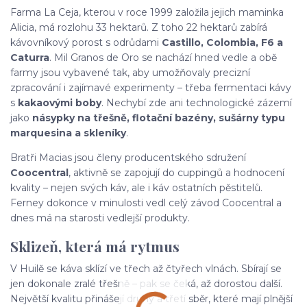
Farma La Ceja, kterou v roce 1999 založila jejich maminka
Alicia, má rozlohu 33 hektarů. Z toho 22 hektarů zabírá
kávovníkový porost s odrůdami
Castillo, Colombia, F6 a
Caturra
. Mil Granos de Oro se nachází hned vedle a obě
farmy jsou vybavené tak, aby umožňovaly precizní
zpracování i zajímavé experimenty – třeba fermentaci kávy
s
kakaovými boby
. Nechybí zde ani technologické zázemí
jako
násypky na třešně, flotační bazény, sušárny typu
marquesina a skleníky
.
Bratři Macias jsou členy producentského sdružení
Coocentral
, aktivně se zapojují do cuppingů a hodnocení
kvality – nejen svých káv, ale i káv ostatních pěstitelů.
Ferney dokonce v minulosti vedl celý závod Coocentral a
dnes má na starosti vedlejší produkty.
Sklizeň, která má rytmus
V Huilě se káva sklízí ve třech až čtyřech vlnách. Sbírají se
jen dokonale zralé třešně – pak se čeká, až dorostou další.
Největší kvalitu přinášejí druhý a třetí sběr, které mají plnější