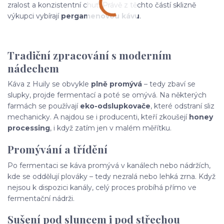
zralost a konzistentní chuť. Právě z těchto částí sklizně
výkupci vybírají
pergamenovou kávu
.
Tradiční zpracování s moderním
nádechem
Káva z Huily se obvykle
plně promývá
– tedy zbaví se
slupky, projde fermentací a poté se omývá. Na některých
farmách se používají
eko-odslupkovače
, které odstraní sliz
mechanicky. A najdou se i producenti, kteří zkoušejí
honey
processing
, i když zatím jen v malém měřítku.
Promývání a třídění
Po fermentaci se káva promývá v kanálech nebo nádržích,
kde se oddělují plováky – tedy nezralá nebo lehká zrna. Když
nejsou k dispozici kanály, celý proces probíhá přímo ve
fermentační nádrži.
Sušení pod sluncem i pod střechou