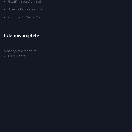
6 zajímavostí o kávě
Anaerobní fermentace
Co je to DECAF CO2?
Kde nás najdete
Masarykovo nám. 39
Uničov, 783 91