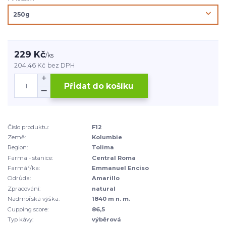
229 Kč
/
ks
204,46 Kč
bez DPH
Přidat do košíku
Číslo produktu:
F12
Země:
Kolumbie
Region:
Tolima
Farma - stanice:
Central Roma
Farmář/ka:
Emmanuel Enciso
Odrůda:
Amarillo
Zpracování:
natural
Nadmořská výška:
1840 m n. m.
Cupping score:
86,5
Typ kávy:
výběrová