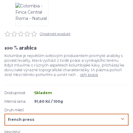
Ohodnotit produkt
100 % arabica
Kolumbie je největším světovým producentem promyté arabiky s
pověstí kvality, která vychází z tvrdé práce a vynikajícího terénu.
Když mluvíme o různých aspektech kolumbijské kávy, přicházejí ke
slovu také výrazné topografické charakteristiky: tři pásma pohoří
And. Mezi těmito pohořími a uvnitř nich ...
celý popis
Dostupnost
Skladem
Měrná cena
91,60 Kč / 100g
Druh mletí
Množství