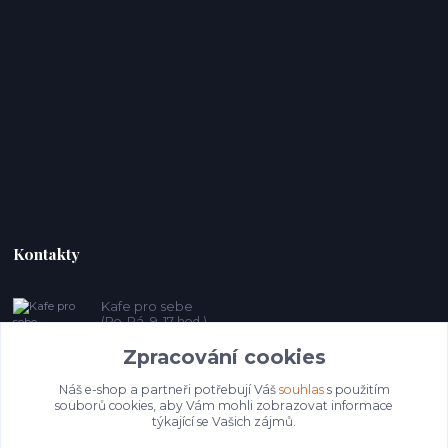
Kontakty
Kafe pro sebe
(Po-Pá, 9-17 hod.)
Zpracování cookies
prosebeunicov@seznam.cz
Náš e-shop a partneři potřebují Váš
souhlas
s použitím
souborů cookies, aby Vám mohli zobrazovat informace
týkající se Vašich zájmů.