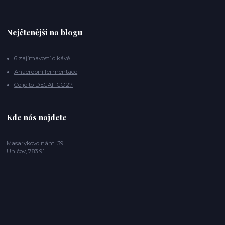
Nejčtenější na blogu
6 zajímavostí o kávě
Anaerobní fermentace
Co je to DECAF CO2?
Kde nás najdete
Masarykovo nám. 39
Uničov, 783 91