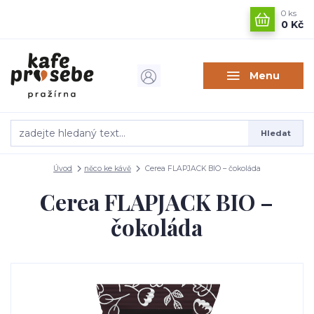
0
ks
0 Kč
Menu
Hledat
Úvod
něco ke kávě
Cerea FLAPJACK BIO – čokoláda
Cerea FLAPJACK BIO –
čokoláda