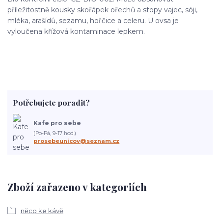
příležitostně kousky skořápek ořechů a stopy vajec, sóji,
mléka, arašídů, sezamu, hořčice a celeru. U ovsa je
vyloučena křížová kontaminace lepkem.
Potřebujete poradit?
Kafe pro sebe
(Po-Pá, 9-17 hod.)
prosebeunicov@seznam.cz
Zboží zařazeno v kategoriích
něco ke kávě