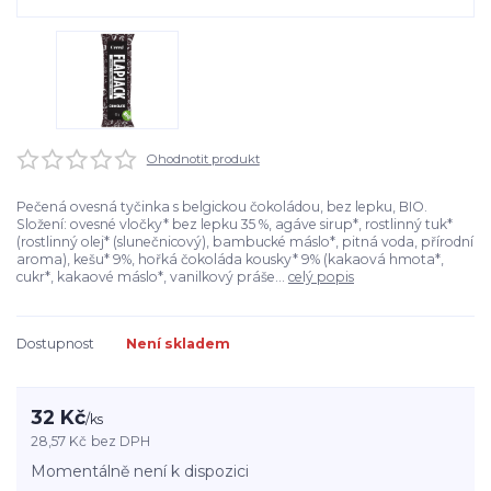
Ohodnotit produkt
Pečená ovesná tyčinka s belgickou čokoládou, bez lepku, BIO.
Složení: ovesné vločky* bez lepku 35 %, agáve sirup*, rostlinný tuk*
(rostlinný olej* (slunečnicový), bambucké máslo*, pitná voda, přírodní
aroma), kešu* 9%, hořká čokoláda kousky* 9% (kakaová hmota*,
cukr*, kakaové máslo*, vanilkový práše...
celý popis
Dostupnost
Není skladem
32 Kč
/
ks
28,57 Kč
bez DPH
Momentálně není k dispozici