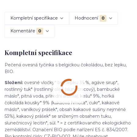
Kompletní specifikace
Hodnocení
0
Komentáře
0
Kompletní specifikace
Pečená ovesná tyčinka s belgickou čokoládou, bez lepku,
BIO.
Složení:
ovesné vločky* bez lepku 35 %, agáve sirup*,
rostlinný tuk* (rostlinný olej* (slunečnicový), bambucké
máslo*, pitná voda, přírodní aroma), kešu* 9%, hořká
čokoláda kousky* 9% (kakaová hmota*, cukr*, kakaové
máslo*, vanilkový prášek*, obsah kakaové sušiny nejméně
53%), kakaový prášek* se sníženým obsahem tuku,
slunečnicový lecitin*, sůl. * = z certifikovaného ekologického
zemědělství. Označení BIO podle nařízení ES č. 834/2007.
Bio kontrolní číslo: CZ-BIO-002. Může obsahovat