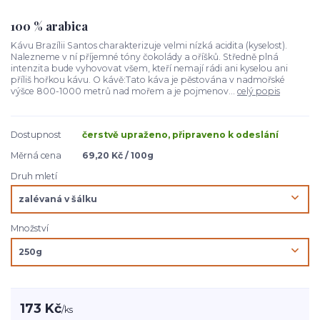
100 % arabica
Kávu Brazílii Santos charakterizuje velmi nízká acidita (kyselost).
Nalezneme v ní příjemné tóny čokolády a oříšků. Středně plná
intenzita bude vyhovovat všem, kteří nemají rádi ani kyselou ani
příliš hořkou kávu. O kávě:Tato káva je pěstována v nadmořské
výšce 800-1000 metrů nad mořem a je pojmenov...
celý popis
Dostupnost
čerstvě upraženo, připraveno k odeslání
Měrná cena
69,20 Kč / 100g
Druh mletí
Množství
173 Kč
/
ks