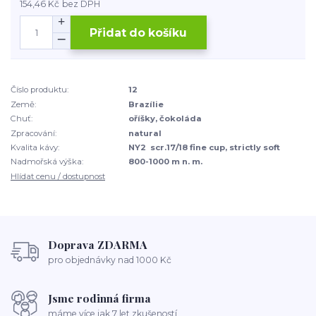
154,46 Kč
bez DPH
Přidat do košíku
Číslo produktu:
12
Země:
Brazílie
Chuť:
oříšky, čokoláda
Zpracování:
natural
Kvalita kávy:
NY2 scr.17/18 fine cup, strictly soft
Nadmořská výška:
800-1000 m n. m.
Hlídat cenu / dostupnost
Doprava ZDARMA
pro objednávky nad 1000 Kč
Jsme rodinná firma
máme více jak 7 let zkušeností