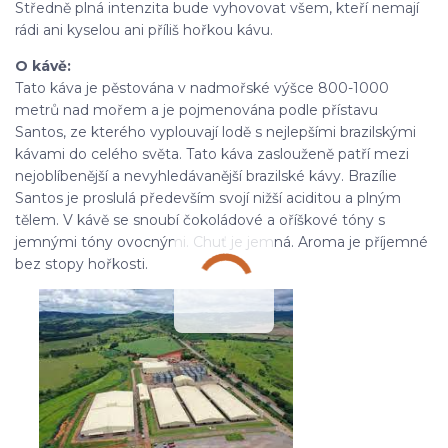
Středně plná intenzita bude vyhovovat všem, kteří nemají
rádi ani kyselou ani příliš hořkou kávu.
O kávě:
Tato káva je pěstována v nadmořské výšce 800-1000
metrů nad mořem a je pojmenována podle přístavu
Santos, ze kterého vyplouvají lodě s nejlepšími brazilskými
kávami do celého světa. Tato káva zaslouženě patří mezi
nejoblíbenější a nevyhledávanější brazilské kávy. Brazílie
Santos je proslulá především svojí nižší aciditou a plným
tělem. V kávě se snoubí čokoládové a oříškové tóny s
jemnými tóny ovocnými. Chuť je jemná. Aroma je příjemné
bez stopy hořkosti.