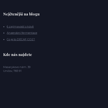
Nejčtenější na blogu
6 zajímavostí o kávě
Anaerobní fermentace
Co je to DECAF CO2?
Kde nás najdete
Masarykovo nám. 39
Uničov, 783 91