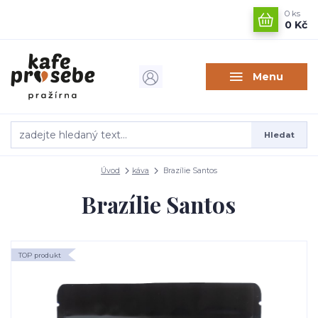
0
ks
0 Kč
Menu
Hledat
Úvod
káva
Brazílie Santos
Brazílie Santos
TOP produkt