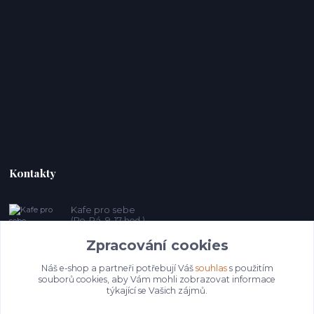
Kontakty
Kafe pro sebe
(Po-Pá, 9-17 hod.)
Zpracování cookies
prosebeunicov@seznam.cz
Náš e-shop a partneři potřebují Váš
souhlas
s použitím
souborů cookies, aby Vám mohli zobrazovat informace
týkající se Vašich zájmů.