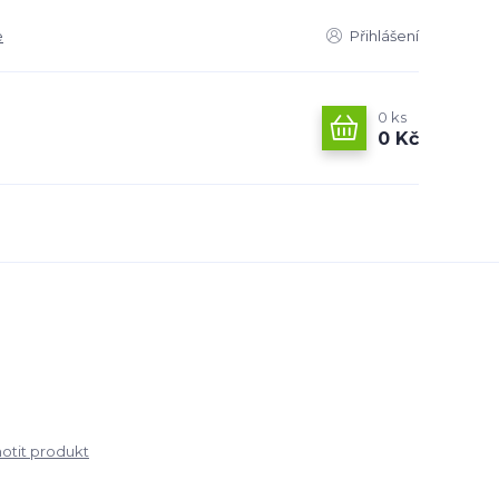
e
Přihlášení
0
ks
0 Kč
tit produkt