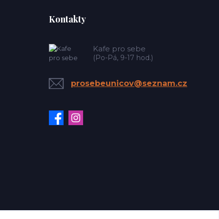
Kontakty
Kafe pro sebe
(Po-Pá, 9-17 hod.)
prosebeunicov@seznam.cz