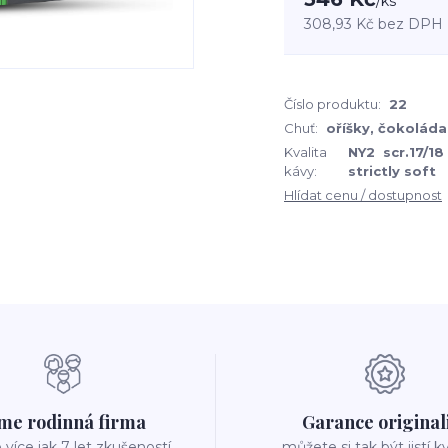
/
ks
308,93 Kč
bez DPH
Číslo produktu:
22
Chuť:
oříšky, čokoláda
Kvalita
NY2 scr.17/18 
kávy:
strictly soft
Hlídat cenu / dostupnost
me rodinná firma
Garance original
íce jak 7 let zkušeností
můžete si tak být jistí k