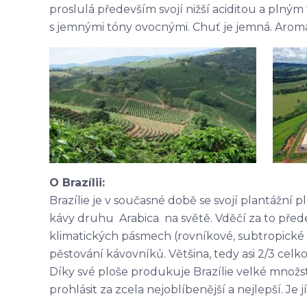
proslulá především svojí nižší aciditou a plný
s jemnými tóny ovocnými. Chuť je jemná. Aroma
O Brazílii:
Brazílie je v současné době se svojí plantážní
kávy druhu Arabica na světě. Vděčí za to přede
klimatických pásmech (rovníkové, subtropické 
pěstování kávovníků. Většina, tedy asi 2/3 cel
Díky své ploše produkuje Brazílie velké množs
prohlásit za zcela nejoblíbenější a nejlepší. Je 