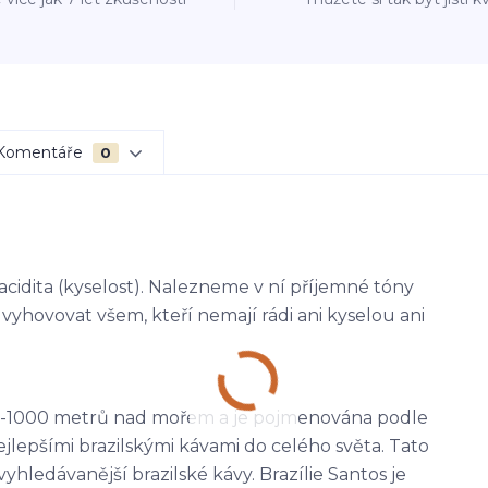
Komentáře
0
 acidita (kyselost). Nalezneme v ní příjemné tóny
vyhovovat všem, kteří nemají rádi ani kyselou ani
0-1000 metrů nad mořem a je pojmenována podle
ejlepšími brazilskými kávami do celého světa. Tato
yhledávanější brazilské kávy. Brazílie Santos je