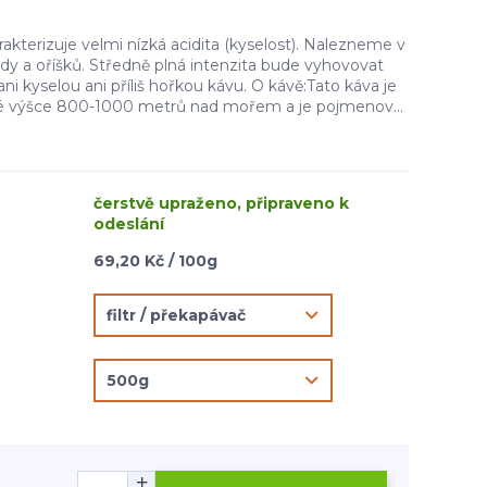
rakterizuje velmi nízká acidita (kyselost). Nalezneme v
dy a oříšků. Středně plná intenzita bude vyhovovat
ani kyselou ani příliš hořkou kávu. O kávě:Tato káva je
 výšce 800-1000 metrů nad mořem a je pojmenov...
čerstvě upraženo, připraveno k
odeslání
69,20 Kč / 100g