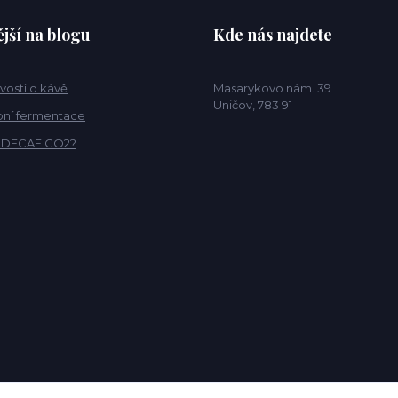
jší na blogu
Kde nás najdete
vostí o kávě
Masarykovo nám. 39
Uničov, 783 91
ní fermentace
o DECAF CO2?