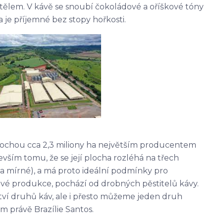
m tělem. V kávě se snoubí čokoládové a oříškové tóny
 je příjemné bez stopy hořkosti.
 plochou cca 2,3 miliony ha největším producentem
vším tomu, že se její plocha rozléhá na třech
a mírné), a má proto ideální podmínky pro
kové produkce, pochází od drobných pěstitelů kávy.
tví druhů káv, ale i přesto můžeme jeden druh
jím právě Brazílie Santos.