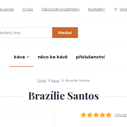
ecenze
O nás
Obchodní podmínky
Kontakty
Víc
Hledat
káva
něco ke kávě
příslušenství
Úvod
káva
Brazílie Santos
Brazílie Santos
Ohodno