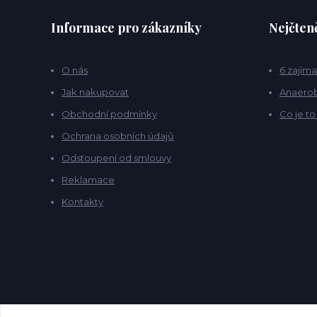
Informace pro zákazníky
Nejčteně
O nás
6 zajíma
Jak nakupovat
Anaerob
Obchodní podmínky
Co je t
Ochrana osobních údajů
Odstoupení od smlouvy
Reklamace
Kontakty