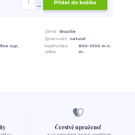
Přidat do košíku
Země:
Brazílie
Zpracování:
natural
fine cup,
Nadmořská
800-1000 m n.
výška:
m.
ity
Čerstvě upraženo!
valitou
..a co nemáme, hned upražíme!