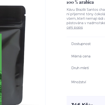
100 % arabica
Kávu Brazílii Santos cha
ní příjemné tóny čokolá
všem, kteří nemají rádi 
pěstována v nadmořské
celý popis
Dostupnost
Měrná cena
Druh mletí
Množství
346 Kč