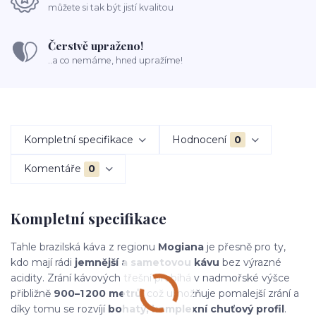
můžete si tak být jistí kvalitou
Čerstvě upraženo!
..a co nemáme, hned upražíme!
Kompletní specifikace
Hodnocení
0
Komentáře
0
Kompletní specifikace
Tahle brazilská káva z regionu
Mogiana
je přesně pro ty,
kdo mají rádi
jemnější a sametovou kávu
bez výrazné
acidity. Zrání kávových třešní probíhá v nadmořské výšce
přibližně
900–1 200 metrů
, což umožňuje pomalejší zrání a
díky tomu se rozvíjí
bohatý, komplexní chuťový profil
.