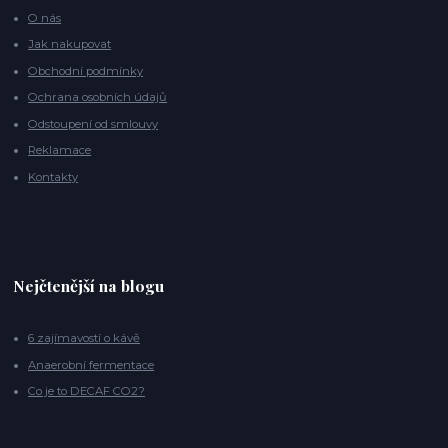
O nás
Jak nakupovat
Obchodní podmínky
Ochrana osobních údajů
Odstoupení od smlouvy
Reklamace
Kontakty
Nejčtenější na blogu
6 zajímavostí o kávě
Anaerobní fermentace
Co je to DECAF CO2?