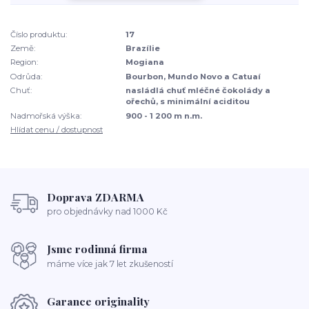
Číslo produktu:
17
Země:
Brazílie
Region:
Mogiana
Odrůda:
Bourbon, Mundo Novo a Catuaí
Chuť:
nasládlá chuť mléčné čokolády a
ořechů, s minimální aciditou
Nadmořská výška:
900 - 1 200 m n.m.
Hlídat cenu / dostupnost
Doprava ZDARMA
pro objednávky nad 1000 Kč
Jsme rodinná firma
máme více jak 7 let zkušeností
Garance originality