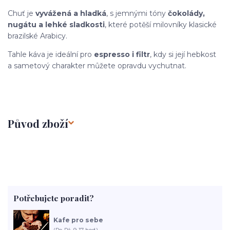
Chuť je
vyvážená a hladká
, s jemnými tóny
čokolády,
nugátu a lehké sladkosti
, které potěší milovníky klasické
brazilské Arabicy.
Tahle káva je ideální pro
espresso i filtr
, kdy si její hebkost
a sametový charakter můžete opravdu vychutnat.
Původ zboží
Potřebujete poradit?
Kafe pro sebe