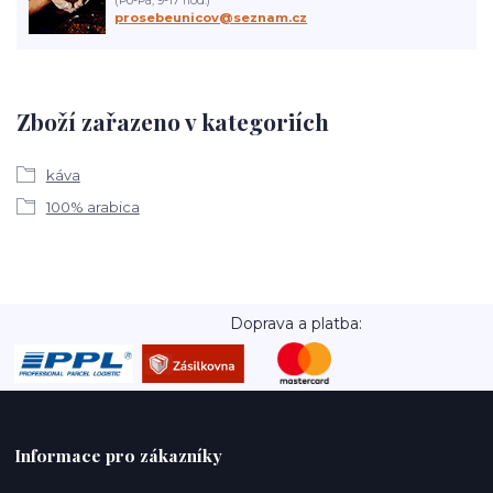
(Po-Pá, 9-17 hod.)
prosebeunicov@seznam.cz
Zboží zařazeno v kategoriích
káva
100% arabica
Doprava a platba:
Informace pro zákazníky