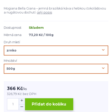
Mogiana Bella Giana – jemná brazilská káva s hebkou čokoládovou
a nugátovou dochutí.
celý popis
Dostupnost
Skladem
Měrná cena
73,20 Kč / 100g
Druh mletí
Množství
366 Kč
/
ks
326,79 Kč
bez DPH
Přidat do košíku