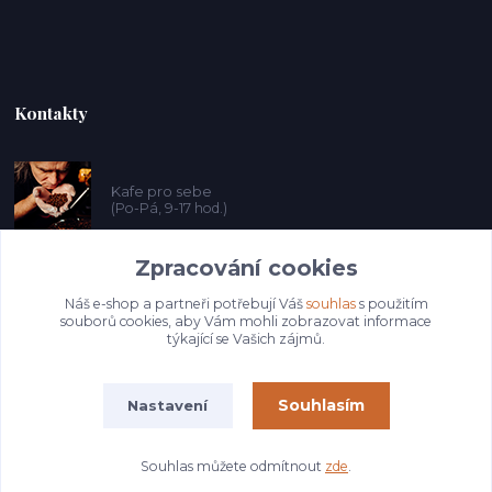
Kontakty
Kafe pro sebe
(Po-Pá, 9-17 hod.)
Zpracování cookies
prosebeunicov@seznam.cz
Náš e-shop a partneři potřebují Váš
souhlas
s použitím
souborů cookies, aby Vám mohli zobrazovat informace
týkající se Vašich zájmů.
Souhlasím
Nastavení
© Copyright 2025 Kafeprosebe.cz
Souhlas můžete odmítnout
zde
.
Vytvořeno na
Eshop-rychle.cz