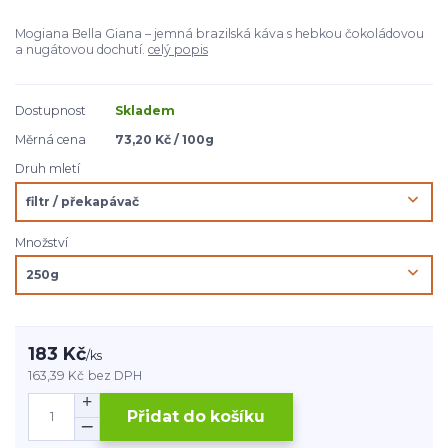
Mogiana Bella Giana – jemná brazilská káva s hebkou čokoládovou
a nugátovou dochutí.
celý popis
Dostupnost
Skladem
Měrná cena
73,20 Kč / 100g
Druh mletí
Množství
183 Kč
/
ks
163,39 Kč
bez DPH
Přidat do košíku