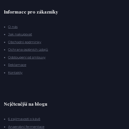
Informace pro zákazníky
O nás
Jak nakupovat
Obchodní podmínky
Ochrana osobních údajů
Odstoupení od smlouvy
Reklamace
Kontakty
Nejčtenější na blogu
6 zajímavostí o kávě
Anaerobní fermentace