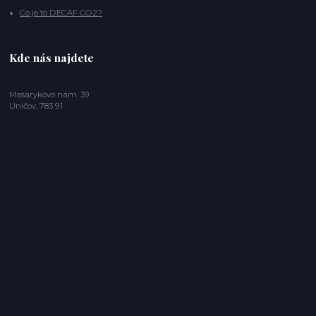
Co je to DECAF CO2?
Kde nás najdete
Masarykovo nám. 39
Uničov, 783 91