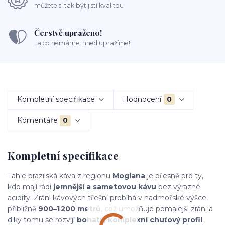
můžete si tak být jistí kvalitou
Čerstvě upraženo!
..a co nemáme, hned upražíme!
Kompletní specifikace
Hodnocení
0
Komentáře
0
Kompletní specifikace
Tahle brazilská káva z regionu
Mogiana
je přesně pro ty,
kdo mají rádi
jemnější a sametovou kávu
bez výrazné
acidity. Zrání kávových třešní probíhá v nadmořské výšce
přibližně
900–1 200 metrů
, což umožňuje pomalejší zrání a
díky tomu se rozvíjí
bohatý, komplexní chuťový profil
.