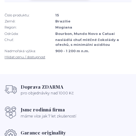
Číslo produktu:
15
Země:
Brazílie
Region:
Mogiana
Odrůda:
Bourbon, Mundo Novo a Catuaí
Chuť:
nasládlá chuť mléčné čokolády a
ořechů, s minimální aciditou
Nadmořská výška:
900 - 1 200 m n.m.
Hlídat cenu / dostupnost
Doprava ZDARMA
pro objednávky nad 1000 Kč
Jsme rodinná firma
máme více jak 7 let zkušeností
Garance originality