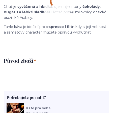
Chuť je
vyvážená a hladká
, s jemnými tóny
čokolády,
nugátu a lehké sladkosti
, které potěší milovníky klasické
brazilské Arabicy.
Tahle káva je ideální pro
espresso i filtr
, kdy si její hebkost
a sametový charakter můžete opravdu vychutnat.
Původ zboží
Potřebujete poradit?
Kafe pro sebe