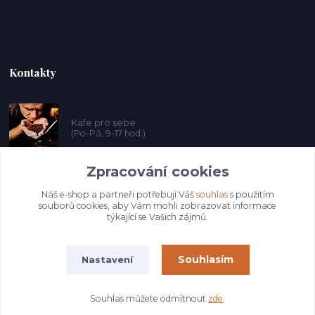
Kontakty
Kafe pro sebe
(Po-Pá, 9-17 hod.)
Zpracování cookies
prosebeunicov@seznam.cz
Náš e-shop a partneři potřebují Váš
souhlas
s použitím
souborů cookies, aby Vám mohli zobrazovat informace
týkající se Vašich zájmů.
Souhlasím
Nastavení
© Copyright 2025 Kafeprosebe.cz
Souhlas můžete odmítnout
zde
.
Vytvořeno na
Eshop-rychle.cz