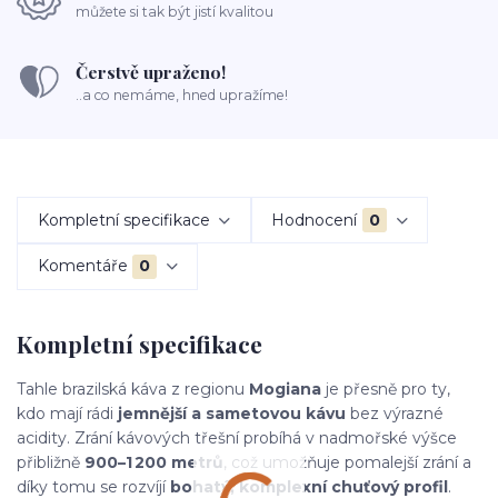
můžete si tak být jistí kvalitou
Čerstvě upraženo!
..a co nemáme, hned upražíme!
Kompletní specifikace
Hodnocení
0
Komentáře
0
Kompletní specifikace
Tahle brazilská káva z regionu
Mogiana
je přesně pro ty,
kdo mají rádi
jemnější a sametovou kávu
bez výrazné
acidity. Zrání kávových třešní probíhá v nadmořské výšce
přibližně
900–1 200 metrů
, což umožňuje pomalejší zrání a
díky tomu se rozvíjí
bohatý, komplexní chuťový profil
.