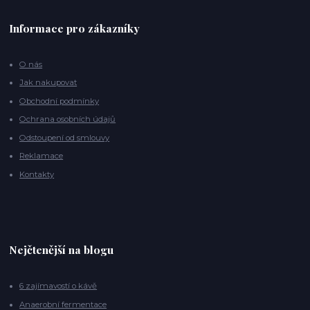
Informace pro zákazníky
O nás
Jak nakupovat
Obchodní podmínky
Ochrana osobních údajů
Odstoupení od smlouvy
Reklamace
Kontakty
Nejčtenější na blogu
6 zajímavostí o kávě
Anaerobní fermentace