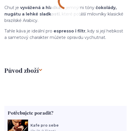
Chuť je
vyvážená a hladká
, s jemnými tóny
čokolády,
nugátu a lehké sladkosti
, které potěší milovníky klasické
brazilské Arabicy.
Tahle káva je ideální pro
espresso i filtr
, kdy si její hebkost
a sametový charakter můžete opravdu vychutnat.
Původ zboží
Potřebujete poradit?
Kafe pro sebe