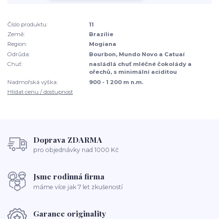
Číslo produktu:
11
Země:
Brazílie
Region:
Mogiana
Odrůda:
Bourbon, Mundo Novo a Catuaí
Chuť:
nasládlá chuť mléčné čokolády a
ořechů, s minimální aciditou
Nadmořská výška:
900 - 1 200 m n.m.
Hlídat cenu / dostupnost
Doprava ZDARMA
pro objednávky nad 1000 Kč
Jsme rodinná firma
máme více jak 7 let zkušeností
Garance originality