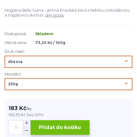
Mogiana Bella Giana – jemná brazilská káva s hebkou čokoládovou
a nugátovou dochutí.
celý popis
Dostupnost
Skladem
Měrná cena
73,20 Kč / 100g
Druh mletí
Množství
183 Kč
/
ks
163,39 Kč
bez DPH
Přidat do košíku