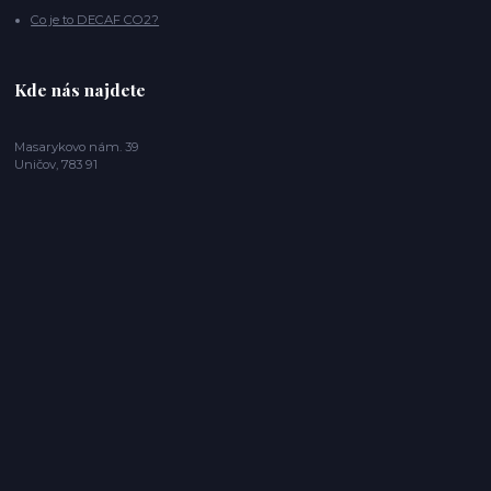
Co je to DECAF CO2?
Kde nás najdete
Masarykovo nám. 39
Uničov, 783 91