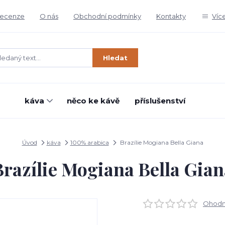
ecenze
O nás
Obchodní podmínky
Kontakty
Víc
Hledat
káva
něco ke kávě
příslušenství
Úvod
káva
100% arabica
Brazílie Mogiana Bella Giana
Brazílie Mogiana Bella Gian
Ohodno