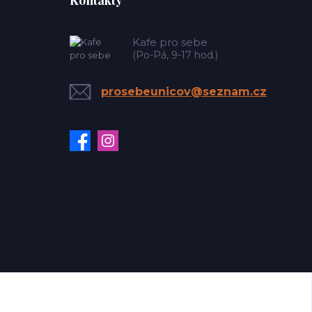
Kontakty
Kafe pro sebe
(Po-Pá, 9-17 hod.)
prosebeunicov@seznam.cz