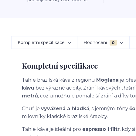
Kompletní specifikace
Hodnocení
0
Kompletní specifikace
Tahle brazilská káva z regionu
Mogiana
je přes
kávu
bez výrazné acidity. Zrání kávových třešn
metrů
, což umožňuje pomalejší zrání a díky to
Chuť je
vyvážená a hladká
, s jemnými tóny
čo
milovníky klasické brazilské Arabicy.
Tahle káva je ideální pro
espresso i filtr
, kdy 