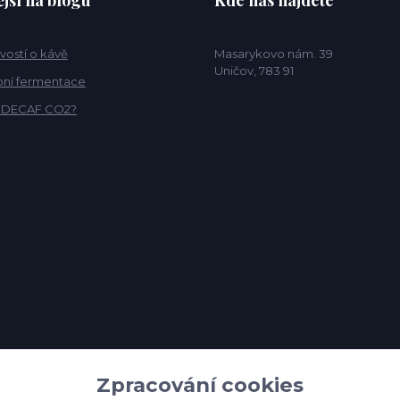
jší na blogu
Kde nás najdete
vostí o kávě
Masarykovo nám. 39
Uničov, 783 91
ní fermentace
o DECAF CO2?
Zpracování cookies