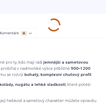
Komentáře
0
ně pro ty, kdo mají rádi
jemnější a sametovou
í probíhá v nadmořské výšce přibližně
900–1 200
mu se rozvíjí
bohatý, komplexní chuťový profil
.
kolády, nugátu a lehké sladkosti
, které potěší
si její hebkost a sametový charakter můžete opravdu