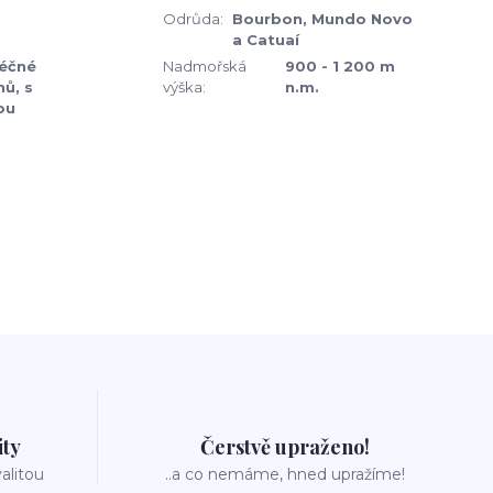
Odrůda:
Bourbon, Mundo Novo
a Catuaí
léčné
Nadmořská
900 - 1 200 m
ů, s
výška:
n.m.
ou
ity
Čerstvě upraženo!
valitou
..a co nemáme, hned upražíme!