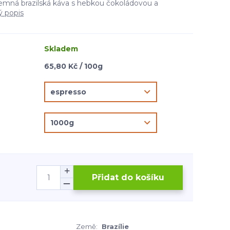
jemná brazilská káva s hebkou čokoládovou a
ý popis
Skladem
65,80 Kč / 100g
Přidat do košíku
Země:
Brazílie