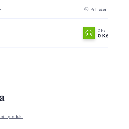
e
Přihlášení
0
ks
0 Kč
a
tit produkt