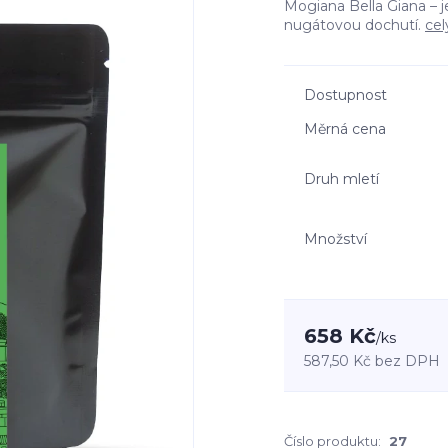
Mogiana Bella Giana – 
nugátovou dochutí.
cel
Dostupnost
Měrná cena
Druh mletí
Množství
658 Kč
/
ks
587,50 Kč
bez DPH
Číslo produktu:
27