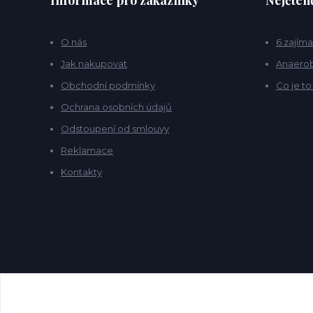
Informace pro zákazníky
Nejčteně
O nás
6 zajíma
Jak nakupovat
Anaerob
Obchodní podmínky
Co je t
Ochrana osobních údajů
Odstoupení od smlouvy
Reklamace
Kontakty