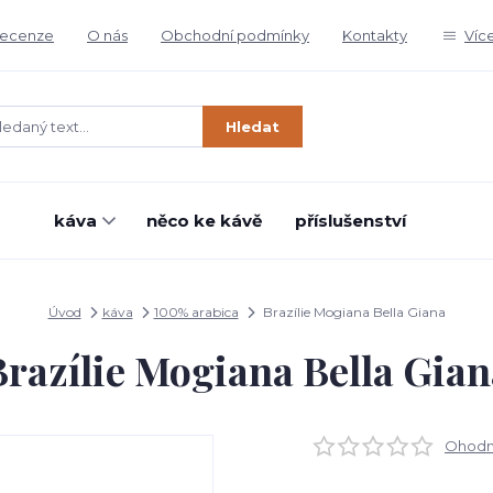
ecenze
O nás
Obchodní podmínky
Kontakty
Víc
Hledat
káva
něco ke kávě
příslušenství
Úvod
káva
100% arabica
Brazílie Mogiana Bella Giana
Brazílie Mogiana Bella Gian
Ohodno