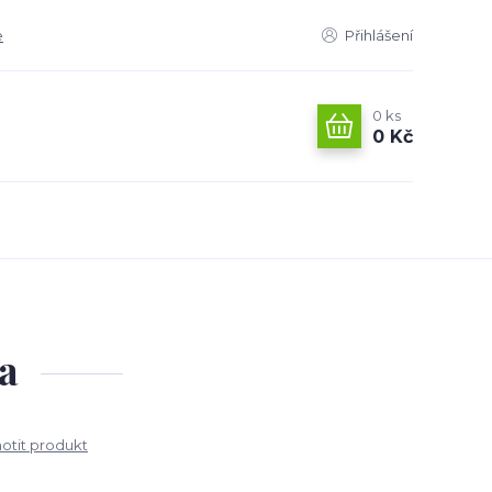
e
Přihlášení
0
ks
0 Kč
a
tit produkt