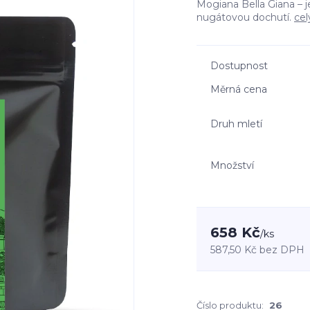
Mogiana Bella Giana – 
nugátovou dochutí.
cel
Dostupnost
Měrná cena
Druh mletí
Množství
658 Kč
/
ks
587,50 Kč
bez DPH
Číslo produktu:
26