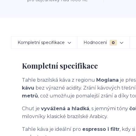
Kompletní specifikace
Hodnocení
0
Kompletní specifikace
Tahle brazilská káva z regionu
Mogiana
je přes
kávu
bez výrazné acidity. Zrání kávových třešn
metrů
, což umožňuje pomalejší zrání a díky to
Chuť je
vyvážená a hladká
, s jemnými tóny
čo
milovníky klasické brazilské Arabicy.
Tahle káva je ideální pro
espresso i filtr
, kdy 