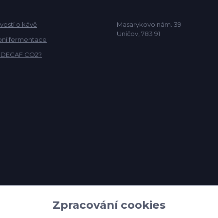
vostí o kávě
Masarykovo nám. 39
Uničov, 783 91
ní fermentace
o DECAF CO2?
Zpracování cookies