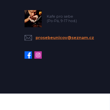
Kafe pro sebe
(Po-Pá, 9-17 hod.)
prosebeunicov@seznam.cz