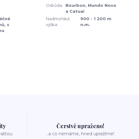
Odrůda:
Bourbon, Mundo Novo
a Catuaí
léčné
Nadmořská
900 - 1 200 m
ů, s
výška:
n.m.
ou
ity
Čerstvě upraženo!
valitou
..a co nemáme, hned upražíme!