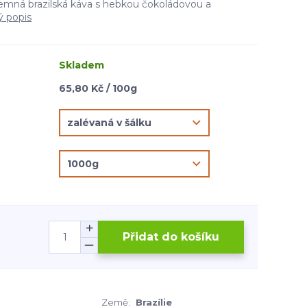
jemná brazilská káva s hebkou čokoládovou a
ý popis
Skladem
65,80 Kč / 100g
Přidat do košíku
Země:
Brazílie