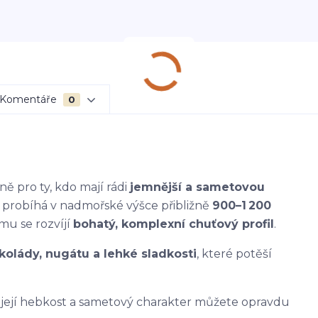
Komentáře
0
ně pro ty, kdo mají rádi
jemnější a sametovou
í probíhá v nadmořské výšce přibližně
900–1 200
mu se rozvíjí
bohatý, komplexní chuťový profil
.
kolády, nugátu a lehké sladkosti
, které potěší
si její hebkost a sametový charakter můžete opravdu