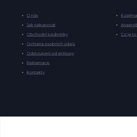
O nás
6 zajíma
Jak nakupovat
Anaerob
Obchodní podmínky
Co je t
Ochrana osobních údajů
Odstoupení od smlouvy
Reklamace
Kontakty