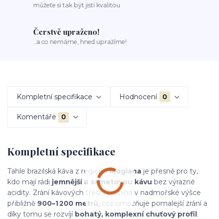
můžete si tak být jistí kvalitou
Čerstvě upraženo!
..a co nemáme, hned upražíme!
Kompletní specifikace
Hodnocení
0
Komentáře
0
Kompletní specifikace
Tahle brazilská káva z regionu
Mogiana
je přesně pro ty,
kdo mají rádi
jemnější a sametovou kávu
bez výrazné
acidity. Zrání kávových třešní probíhá v nadmořské výšce
přibližně
900–1 200 metrů
, což umožňuje pomalejší zrání a
díky tomu se rozvíjí
bohatý, komplexní chuťový profil
.