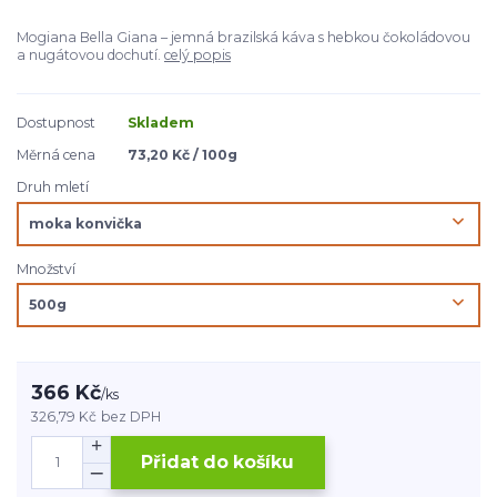
Mogiana Bella Giana – jemná brazilská káva s hebkou čokoládovou
a nugátovou dochutí.
celý popis
Dostupnost
Skladem
Měrná cena
73,20 Kč / 100g
Druh mletí
Množství
366 Kč
/
ks
326,79 Kč
bez DPH
Přidat do košíku