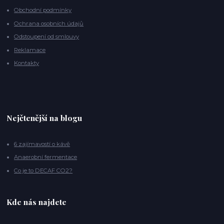
Obchodní podmínky
Ochrana osobních údajů
Odstoupení od smlouvy
Reklamace
Kontakty
Nejčtenější na blogu
6 zajímavostí o kávě
Anaerobní fermentace
Co je to DECAF CO2?
Kde nás najdete