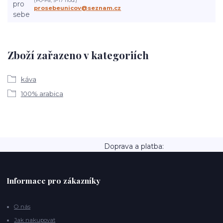
(Po-Pá, 9-17 hod.)
prosebeunicov@seznam.cz
Zboží zařazeno v kategoriích
káva
100% arabica
Doprava a platba:
Informace pro zákazníky
O nás
Jak nakupovat