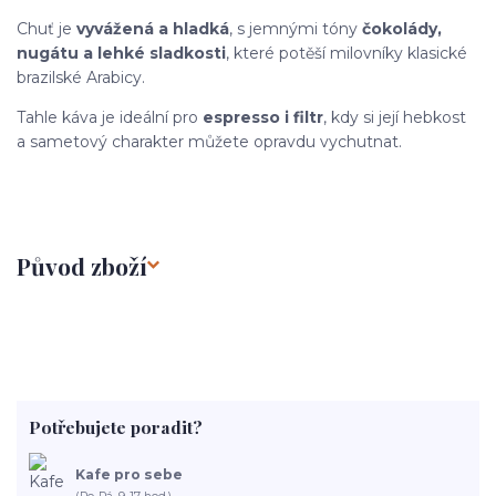
Chuť je
vyvážená a hladká
, s jemnými tóny
čokolády,
nugátu a lehké sladkosti
, které potěší milovníky klasické
brazilské Arabicy.
Tahle káva je ideální pro
espresso i filtr
, kdy si její hebkost
a sametový charakter můžete opravdu vychutnat.
Původ zboží
Potřebujete poradit?
Kafe pro sebe