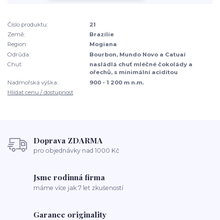
Číslo produktu:
21
Země:
Brazílie
Region:
Mogiana
Odrůda:
Bourbon, Mundo Novo a Catuaí
Chuť:
nasládlá chuť mléčné čokolády a
ořechů, s minimální aciditou
Nadmořská výška:
900 - 1 200 m n.m.
Hlídat cenu / dostupnost
Doprava ZDARMA
pro objednávky nad 1000 Kč
Jsme rodinná firma
máme více jak 7 let zkušeností
Garance originality