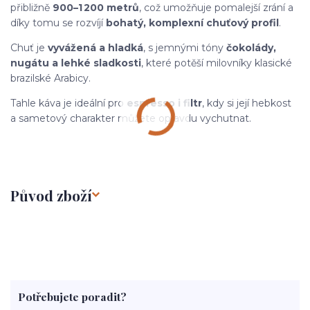
přibližně
900–1 200 metrů
, což umožňuje pomalejší zrání a
díky tomu se rozvíjí
bohatý, komplexní chuťový profil
.
Chuť je
vyvážená a hladká
, s jemnými tóny
čokolády,
nugátu a lehké sladkosti
, které potěší milovníky klasické
brazilské Arabicy.
Tahle káva je ideální pro
espresso i filtr
, kdy si její hebkost
a sametový charakter můžete opravdu vychutnat.
Původ zboží
Potřebujete poradit?