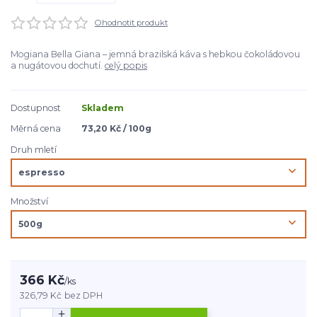
Ohodnotit produkt
Mogiana Bella Giana – jemná brazilská káva s hebkou čokoládovou
a nugátovou dochutí.
celý popis
Dostupnost
Skladem
Měrná cena
73,20 Kč / 100g
Druh mletí
Množství
366 Kč
/
ks
326,79 Kč
bez DPH