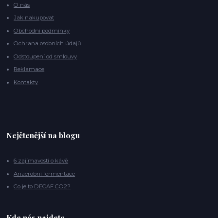
O nás
Jak nakupovat
Obchodní podmínky
Ochrana osobních údajů
Odstoupení od smlouvy
Reklamace
Kontakty
Nejčtenější na blogu
6 zajímavostí o kávě
Anaerobní fermentace
Co je to DECAF CO2?
Kde nás najdete