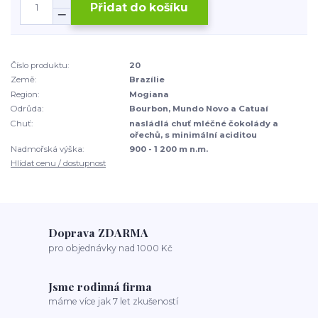
Přidat do košíku
Číslo produktu:
20
Země:
Brazílie
Region:
Mogiana
Odrůda:
Bourbon, Mundo Novo a Catuaí
Chuť:
nasládlá chuť mléčné čokolády a
ořechů, s minimální aciditou
Nadmořská výška:
900 - 1 200 m n.m.
Hlídat cenu / dostupnost
Doprava ZDARMA
pro objednávky nad 1000 Kč
Jsme rodinná firma
máme více jak 7 let zkušeností