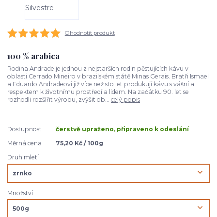
Ohodnotit produkt
100 % arabica
Rodina Andrade je jednou z nejstarších rodin pěstujících kávu v
oblasti Cerrado Mineiro v brazilském státě Minas Gerais. Bratři Ismael
a Eduardo Andradeovi již více než sto let produkují kávu s vášní a
respektem k životnímu prostředí a lidem. Na začátku 90. let se
rozhodli rozšířit výrobu, zvýšit ob...
celý popis
Dostupnost
čerstvě upraženo, připraveno k odeslání
Měrná cena
75,20 Kč / 100g
Druh mletí
Množství