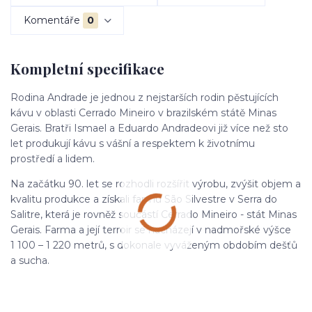
Komentáře
0
Kompletní specifikace
Rodina Andrade je jednou z nejstarších rodin pěstujících
kávu v oblasti Cerrado Mineiro v brazilském státě Minas
Gerais. Bratři Ismael a Eduardo Andradeovi již více než sto
let produkují kávu s vášní a respektem k životnímu
prostředí a lidem.
Na začátku 90. let se rozhodli rozšířit výrobu, zvýšit objem a
kvalitu produkce a získali farmu São Silvestre v Serra do
Salitre, která je rovněž součástí Cerrado Mineiro - stát Minas
Gerais. Farma a její terroir se nacházejí v nadmořské výšce
1 100 – 1 220 metrů, s dokonale vyváženým obdobím dešťů
a sucha.