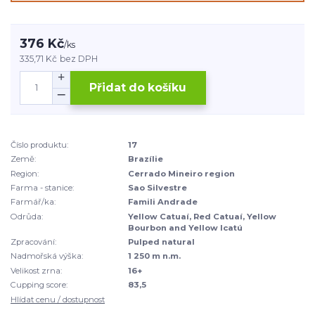
376 Kč
/
ks
335,71 Kč
bez DPH
Přidat do košíku
Číslo produktu:
17
Země:
Brazílie
Region:
Cerrado Mineiro region
Farma - stanice:
Sao Silvestre
Farmář/ka:
Famili Andrade
Odrůda:
Yellow Catuaí, Red Catuaí, Yellow
Bourbon and Yellow Icatú
Zpracování:
Pulped natural
Nadmořská výška:
1 250 m n.m.
Velikost zrna:
16+
Cupping score:
83,5
Hlídat cenu / dostupnost