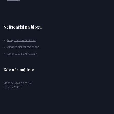
Nejčtenější na blogu
6 zajímavostí o kávě
Anaerobní fermentace
Co je to DECAF CO2?
Kde nás najdete
Masarykovo nám. 39
Uničov, 783 91