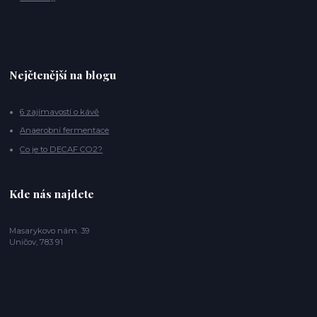
Nejčtenější na blogu
6 zajímavostí o kávě
Anaerobní fermentace
Co je to DECAF CO2?
Kde nás najdete
Masarykovo nám. 39
Uničov, 783 91