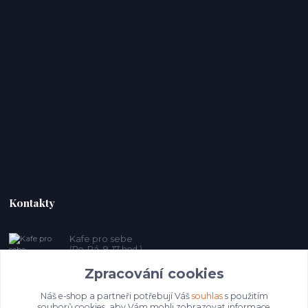
Kontakty
Kafe pro sebe
(Po-Pá, 9-17 hod.)
Zpracování cookies
prosebeunicov@seznam.cz
Náš e-shop a partneři potřebují Váš
souhlas
s použitím
souborů cookies, aby Vám mohli zobrazovat informace