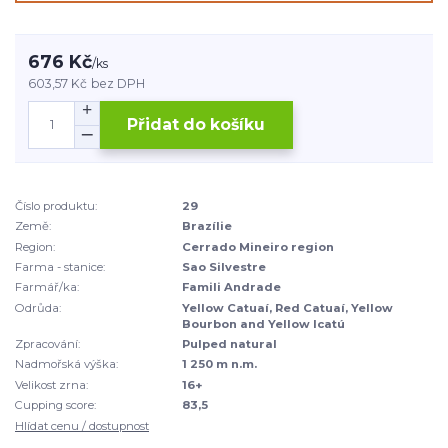
676 Kč
/
ks
603,57 Kč
bez DPH
Přidat do košíku
Číslo produktu:
29
Země:
Brazílie
Region:
Cerrado Mineiro region
Farma - stanice:
Sao Silvestre
Farmář/ka:
Famili Andrade
Odrůda:
Yellow Catuaí, Red Catuaí, Yellow
Bourbon and Yellow Icatú
Zpracování:
Pulped natural
Nadmořská výška:
1 250 m n.m.
Velikost zrna:
16+
Cupping score:
83,5
Hlídat cenu / dostupnost