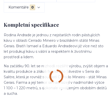
Komentáře
0
Kompletní specifikace
Rodina Andrade je jednou z nejstarších rodin pěstujících
kávu v oblasti Cerrado Mineiro v brazilském státě Minas
Gerais. Bratři Ismael a Eduardo Andradeovi již více než sto
let produkují kávu s vášní a respektem k životnímu
prostředí a lidem.
Na začátku 90. let se rozhodli rozšířit výrobu, zvýšit objem a
kvalitu produkce a získali farmu São Silvestre v Serra do
Salitre, která je rovněž součástí Cerrado Mineiro - stát Minas
Gerais. Farma a její terroir se nacházejí v nadmořské výšce
1 100 – 1 220 metrů, s dokonale vyváženým obdobím dešťů
a sucha.