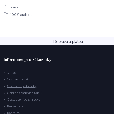
káva
100% arabica
Doprava a platba:
Informace pro zákazníky
O nás
Jak nakupovat
Obchodní podmínky
Ochrana osobních údajů
Odstoupení od smlouvy
Reklamace
Kontakty