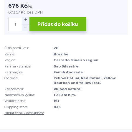
676 Kč
/
ks
603,57 Kč
bez DPH
Přidat do košíku
Číslo produktu:
28
Země:
Brazílie
Region:
Cerrado Mineiro region
Farma - stanice:
Sao Silvestre
Farmář/ka:
Famili Andrade
Odrůda:
Yellow Catuaí, Red Catuaí, Yellow
Bourbon and Yellow Icatú
Zpracování:
Pulped natural
Nadmořská výška:
1 250 m n.m.
Velikost zrna:
16+
Cupping score:
83,5
Hlídat cenu / dostupnost