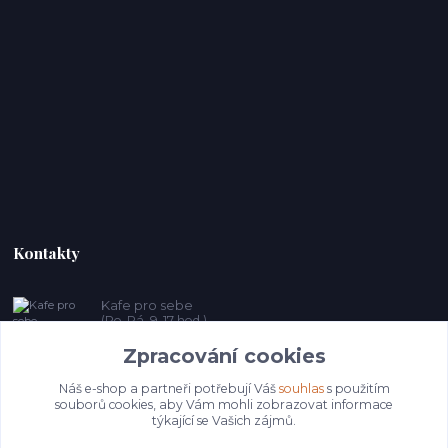
Kontakty
Kafe pro sebe
(Po-Pá, 9-17 hod.)
Zpracování cookies
prosebeunicov@seznam.cz
Náš e-shop a partneři potřebují Váš
souhlas
s použitím
souborů cookies, aby Vám mohli zobrazovat informace
týkající se Vašich zájmů.