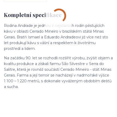
Kompletní specifikace
Rodina Andrade je jednou z nejstarších rodin pěstujících
kávu v oblasti Cerrado Mineiro v brazilském státě Minas
Gerais. Bratři Ismael a Eduardo Andradeovi již více než sto
let produkují kávu s vášní a respektem k životnímu
prostředí a lidem.
Na začátku 90. let se rozhodli rozšířit výrobu, zvýšit objem a
kvalitu produkce a získali farmu São Silvestre v Serra do
Salitre, která je rovněž součástí Cerrado Mineiro - stát Minas
Gerais. Farma a její terroir se nacházejí v nadmořské výšce
1 100 – 1 220 metrů, s dokonale vyváženým obdobím dešťů
a sucha.