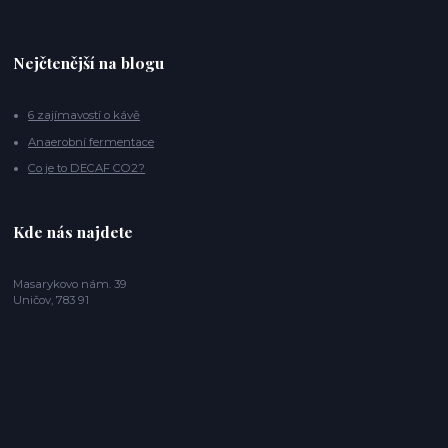
Nejčtenější na blogu
6 zajímavostí o kávě
Anaerobní fermentace
Co je to DECAF CO2?
Kde nás najdete
Masarykovo nám. 39
Uničov, 783 91