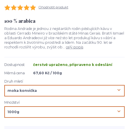
Ohodnotit produkt
100 % arabica
Rodina Andrade je jednou z nejstarších rodin pěstujících kávu v
oblasti Cerrado Mineiro v brazilském státě Minas Gerais. Bratři Ismael
a Eduardo Andradeovi již více než sto let produkují kávu s vášní a
respektem k životnímu prostředí a lidem. Na začátku 90. let se
rozhodli rozšířit výrobu, zvýšit ob...
celý popis
Dostupnost
čerstvě upraženo, připraveno k odeslání
Měrná cena
67,60 Kč / 100g
Druh mletí
Množství