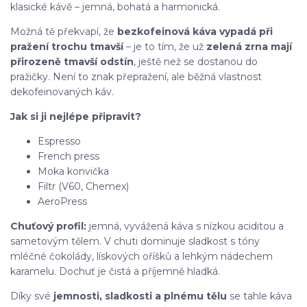
klasické kávě – jemná, bohatá a harmonická.
Možná tě překvapí, že
bezkofeinová káva vypadá při
pražení trochu tmavší
– je to tím, že už
zelená zrna mají
přirozeně tmavší odstín
, ještě než se dostanou do
pražičky. Není to znak přepražení, ale běžná vlastnost
dekofeinovaných káv.
Jak si ji nejlépe připravit?
Espresso
French press
Moka konvička
Filtr (V60, Chemex)
AeroPress
Chuťový profil:
jemná, vyvážená káva s nízkou aciditou a
sametovým tělem. V chuti dominuje sladkost s tóny
mléčné čokolády, lískových oříšků a lehkým nádechem
karamelu. Dochuť je čistá a příjemně hladká.
Díky své
jemnosti, sladkosti a plnému tělu
se tahle káva