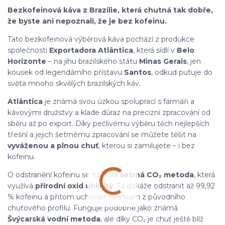
Bezkofeinová káva z Brazílie, která chutná tak dobře,
že byste ani nepoznali, že je bez kofeinu.
Tato bezkofeinová výběrová káva pochází z produkce
společnosti
Exportadora Atlântica
, která sídlí v
Belo
Horizonte
– na jihu brazilského státu
Minas Gerais
, jen
kousek od legendárního přístavu
Santos
, odkud putuje do
světa mnoho skvělých brazilských káv.
Atlântica
je známá svou úzkou spoluprací s farmáři a
kávovými družstvy a klade důraz na precizní zpracování od
sběru až po export. Díky pečlivému výběru těch nejlepších
třešní a jejich šetrnému zpracování se můžete těšit na
vyváženou a plnou chuť
, kterou si zamilujete – i bez
kofeinu.
O odstranění kofeinu se tu stará
šetrná CO₂ metoda
, která
využívá
přírodní oxid uhličitý
. Ta dokáže odstranit až 99,92
% kofeinu a přitom uchová maximum z původního
chuťového profilu. Funguje podobně jako známá
Švýcarská vodní metoda
, ale díky CO₂ je chuť ještě blíž