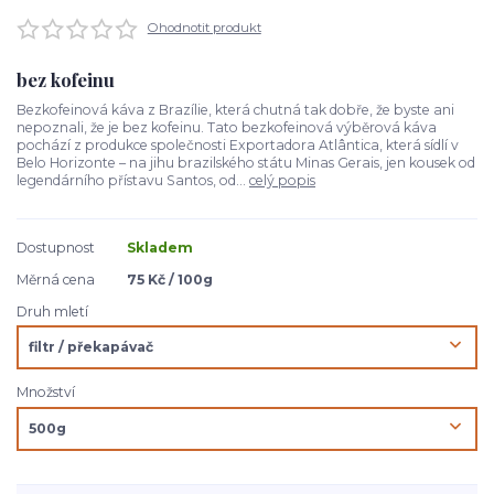
Ohodnotit produkt
bez kofeinu
Bezkofeinová káva z Brazílie, která chutná tak dobře, že byste ani
nepoznali, že je bez kofeinu. Tato bezkofeinová výběrová káva
pochází z produkce společnosti Exportadora Atlântica, která sídlí v
Belo Horizonte – na jihu brazilského státu Minas Gerais, jen kousek od
legendárního přístavu Santos, od...
celý popis
Dostupnost
Skladem
Měrná cena
75 Kč / 100g
Druh mletí
Množství