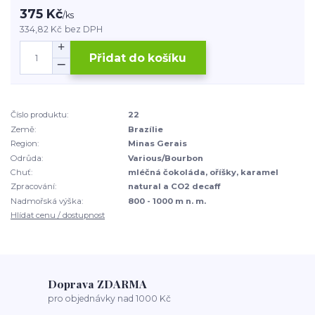
375 Kč
/
ks
334,82 Kč
bez DPH
Přidat do košíku
Číslo produktu:
22
Země:
Brazílie
Region:
Minas Gerais
Odrůda:
Various/Bourbon
Chuť:
mléčná čokoláda, oříšky, karamel
Zpracování:
natural a CO2 decaff
Nadmořská výška:
800 - 1000 m n. m.
Hlídat cenu / dostupnost
Doprava ZDARMA
pro objednávky nad 1000 Kč