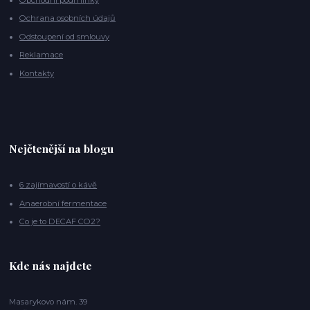
Ochrana osobních údajů
Odstoupení od smlouvy
Reklamace
Kontakty
Nejčtenější na blogu
6 zajímavostí o kávě
Anaerobní fermentace
Co je to DECAF CO2?
Kde nás najdete
Masarykovo nám. 39