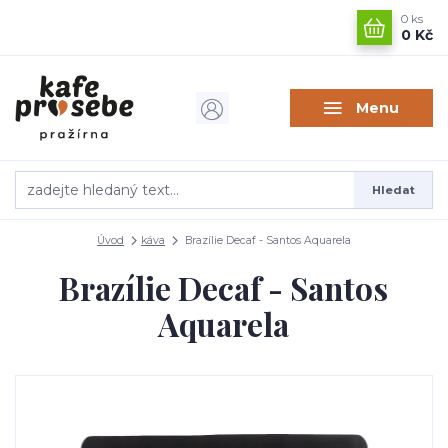
0
ks
0 Kč
Menu
Hledat
Úvod
káva
Brazílie Decaf - Santos Aquarela
Brazílie Decaf - Santos
Aquarela