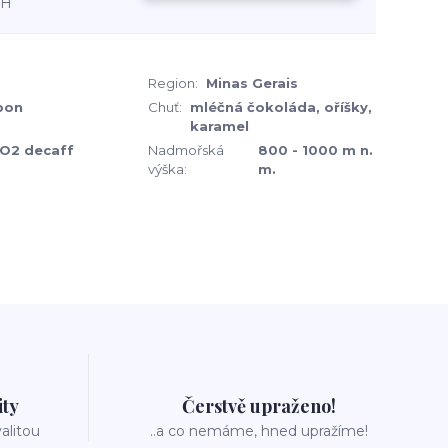
PH
Region:
Minas Gerais
bon
Chuť:
mléčná čokoláda, oříšky,
karamel
CO2 decaff
Nadmořská
800 - 1000 m n.
výška:
m.
ity
Čerstvě upraženo!
valitou
..a co nemáme, hned upražíme!