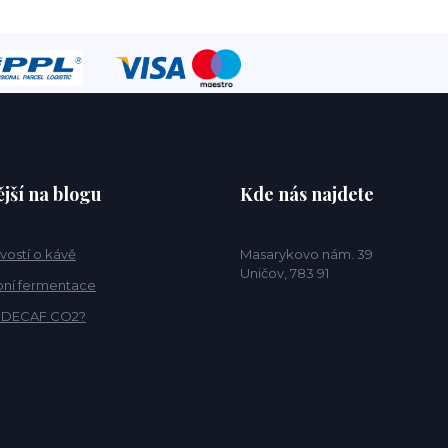
jší na blogu
Kde nás najdete
vostí o kávě
Masarykovo nám. 39
Uničov, 783 91
ní fermentace
o DECAF CO2?