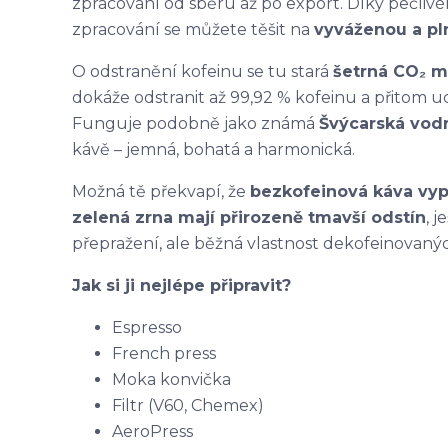
zpracování od sběru až po export. Díky pečliv
zpracování se můžete těšit na
vyváženou a pl
O odstranění kofeinu se tu stará
šetrná CO₂ 
dokáže odstranit až 99,92 % kofeinu a přitom
Funguje podobně jako známá
Švýcarská vod
kávě – jemná, bohatá a harmonická.
Možná tě překvapí, že
bezkofeinová káva vyp
zelená zrna mají přirozeně tmavší odstín
, 
přepražení, ale běžná vlastnost dekofeinovanýc
Jak si ji nejlépe připravit?
Espresso
French press
Moka konvička
Filtr (V60, Chemex)
AeroPress