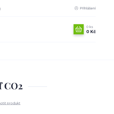
e
Přihlášení
0
ks
0 Kč
af CO2
tit produkt