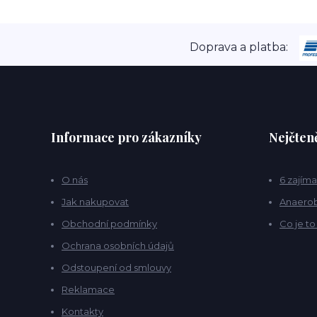
Doprava a platba:
Informace pro zákazníky
Nejčteně
O nás
6 zajíma
Jak nakupovat
Anaerob
Obchodní podmínky
Co je t
Ochrana osobních údajů
Odstoupení od smlouvy
Reklamace
Kontakty