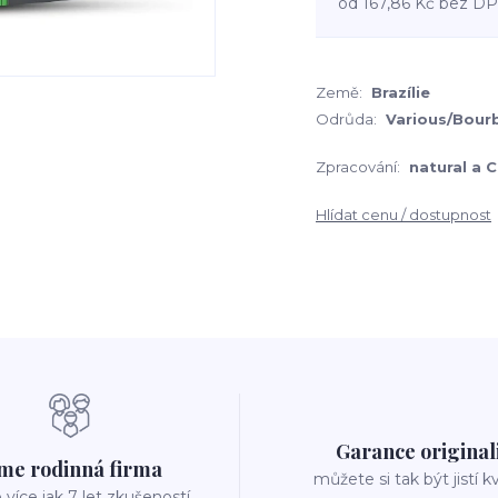
od
167,86 Kč
bez D
Země:
Brazílie
Odrůda:
Various/Bour
Zpracování:
natural a 
Hlídat cenu / dostupnost
Garance original
me rodinná firma
můžete si tak být jistí k
íce jak 7 let zkušeností