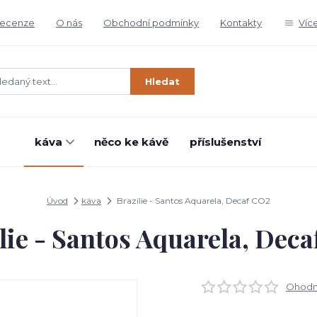
ecenze
O nás
Obchodní podmínky
Kontakty
Víc
Hledat
káva
něco ke kávě
příslušenství
Úvod
káva
Brazílie - Santos Aquarela, Decaf CO2
lie - Santos Aquarela, Dec
Ohodno