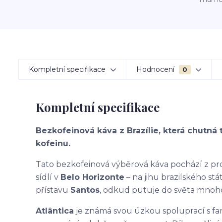
Kompletní specifikace
Hodnocení
0
Kompletní specifikace
Bezkofeinová káva z Brazílie, která chutná 
kofeinu.
Tato bezkofeinová výběrová káva pochází z p
sídlí v
Belo Horizonte
– na jihu brazilského st
přístavu
Santos
, odkud putuje do světa mnoho
Atlântica
je známá svou úzkou spoluprací s far