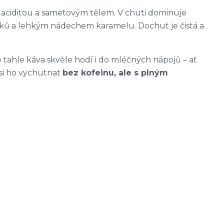
 aciditou a sametovým tělem. V chuti dominuje
íšků a lehkým nádechem karamelu. Dochuť je čistá a
 tahle káva skvěle hodí i do mléčných nápojů – ať
si ho vychutnat
bez kofeinu, ale s plným