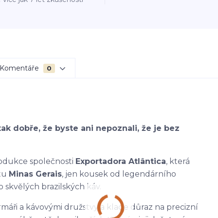
Komentáře
0
tak dobře, že byste ani nepoznali, že je bez
rodukce společnosti
Exportadora Atlântica
, která
átu
Minas Gerais
, jen kousek od legendárního
 skvělých brazilských káv.
máři a kávovými družstvy a klade důraz na precizní