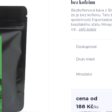
bez kofeinu
Bezkofeinová káva z Bra
že je bez kofeinu. Tat
společnosti Exportadora 
brazilského státu Minas
od...
celý popis
Dostupnost
Druh mletí
Množství
cena od
188 Kč
/
ks