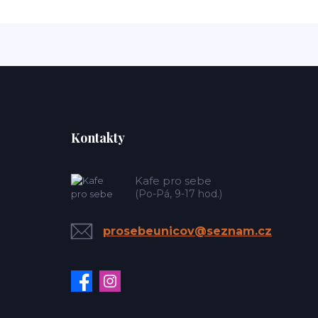
Kontakty
Kafe pro sebe
(Po-Pá, 9-17 hod.)
prosebeunicov@seznam.cz