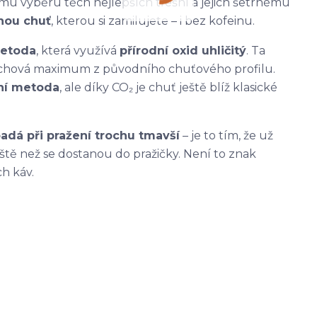
ému výběru těch nejlepších třešní a jejich šetrnému
nou chuť
, kterou si zamilujete – i bez kofeinu.
metoda
, která využívá
přírodní oxid uhličitý
. Ta
 uchová maximum z původního chuťového profilu.
ní metoda
, ale díky CO₂ je chuť ještě blíž klasické
adá při pražení trochu tmavší
– je to tím, že už
ještě než se dostanou do pražičky. Není to znak
h káv.